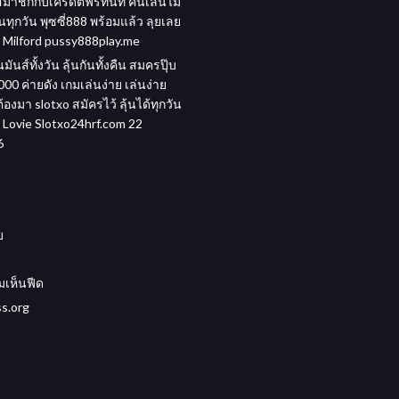
สมาชิกกับเครดิตฟรีทันที คนเล่นไม่
ทุกวัน พุซซี่888 พร้อมแล้ว ลุยเลย
 Milford pussy888play.me
มันส์ทั้งวัน ลุ้นกันทั้งคืน สมครปุ๊บ
,000 ค่ายดัง เกมเล่นง่าย เล่นง่าย
้องมา slotxo สมัครไว้ ลุ้นได้ทุกวัน
 Lovie Slotxo24hrf.com 22
6
บ
เห็นฟีด
s.org