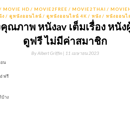
MOVIE HD
MOVIE2FREE
MOVIE2THAI
MOVIE
ัง
ดูหนังออนไลน์
ดูหนังออนไลน์ 4K
หนัง
หนังออนไล
ุณภาพ หนังav เต็มเรื่อง หนังผู
ดูฟรี ไม่มีค่าสมาชิก
By
Albert Griffin |
11 เมษายน 2023
ดือน
d ฟรี
้บ้าง