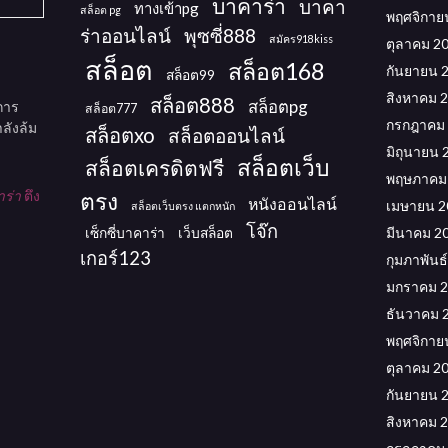
บาคาร่า
บาคา
ทางเข้าpg
สล็อต pg
พฤศจิกาย
ร่าออนไลน์
พุซซี่888
สมัคร918kiss
ตุลาคม 2
สล็อต
สล็อต168
กันยายน 
สล็อต99
สิงหาคม 
สล็อต888
สล็อตpg
การ
สล็อต777
กรกฎาคม
ำลังล้ม
สล็อตxo
สล็อตออนไลน์
มิถุนายน 
สล็อตเว็บ
สล็อตเครดิตฟรี
พฤษภาคม
ร่า
ตึง
ตรง
หนังออนไลน์
เมษายน 2
สล็อตเว็บตรง แตกหนัก
โจ๊ก
เซ็กซี่บาคาร่า
เว็บสล็อต
มีนาคม 2
เกอร์123
กุมภาพันธ
มกราคม 
ธันวาคม 
พฤศจิกาย
ตุลาคม 2
กันยายน 
สิงหาคม 