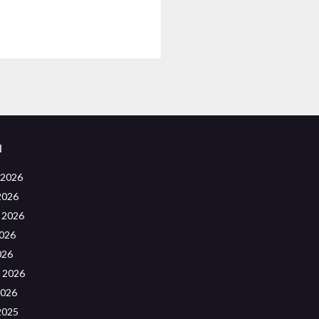
บ
 2026
2026
 2026
026
026
์ 2026
2026
2025