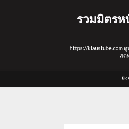
Skip
to
รวมมิตรหนั
content
https://klaustube.com ดูห
สดท
Blo