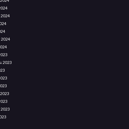
 2024
2024
 2024
024
024
์ 2024
2024
2023
น 2023
023
2023
2023
 2023
2023
 2023
023