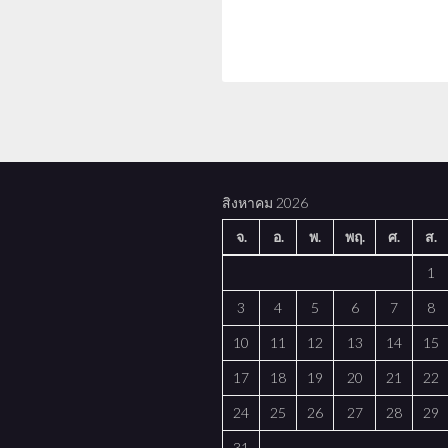
สิงหาคม 2026
จ.
อ.
พ.
พฤ.
ศ.
ส.
1
3
4
5
6
7
8
10
11
12
13
14
15
17
18
19
20
21
22
24
25
26
27
28
29
31