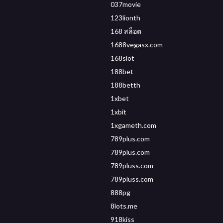
037movie
123lionth
168 สล็อต
1688vegasx.com
168slot
188bet
188betth
1xbet
1xbit
1xgameth.com
789plus.com
789plus.com
789pluss.com
789pluss.com
888pg
8lots.me
918kiss