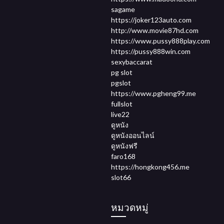
sagame
https://joker123auto.com
http://www.movie87hd.com
https://www.pussy888play.com
https://pussy888win.com
sexybaccarat
pg slot
pgslot
https://www.pgheng99.me
fullslot
live22
ดูหนัง
ดูหนังออนไลน์
ดูหนังฟรี
faro168
https://hongkong456.me
slot66
หมวดหมู่