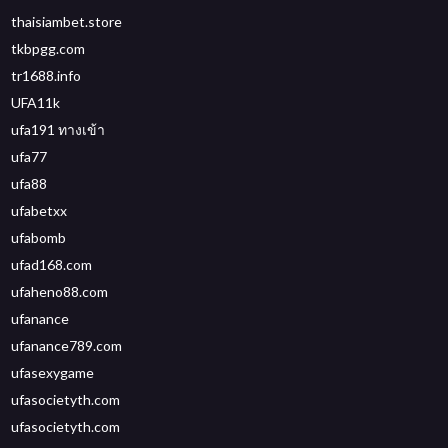
thaisiambet.store
tkbpgg.com
tr1688.info
UFA11k
ufa191 ทางเข้า
ufa77
ufa88
ufabetxx
ufabomb
ufad168.com
ufaheno88.com
ufanance
ufanance789.com
ufasexygame
ufasocietyth.com
ufasocietyth.com