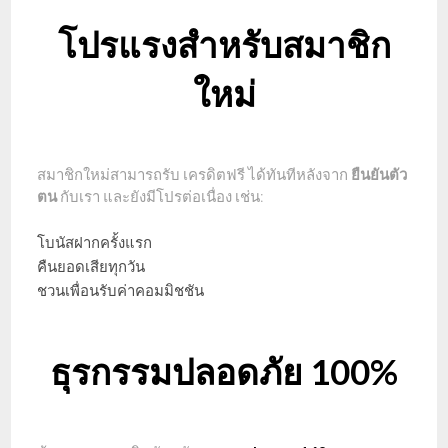
โปรแรงสำหรับสมาชิก
ใหม่
สมาชิกใหม่สามารถรับ เครดิตฟรี ได้ทันทีหลังจาก
ยืนยันตัว
ตน
กับเรา และยังมีโปรต่อเนื่อง เช่น:
โบนัสฝากครั้งแรก
คืนยอดเสียทุกวัน
ชวนเพื่อนรับค่าคอมมิชชัน
ธุรกรรมปลอดภัย 100%