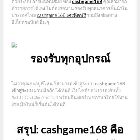
ด้วยระบบ การเงินทันสมัย ของ
cashgame168
คุณสามารถ
ทำรายการได้เอง ไม่ต้องรอนาน รองรับทุกธนาคารชั้นนำใน
ประเทศไทย
cashgame168 เครดิตฟรี
รวมถึง ช่องทาง
อิเล็กทรอนิกส์ อื่น ๆ
รองรับทุกอุปกรณ์
ไม่ว่าคุณจะอยู่ที่ไหน ก็สามารถเข้าสู่ระบบ
cashgame168
เข้าสู่ระบบ
ผ่าน มือถือ ได้ทันที เว็บไซต์ของเรารองรับทั้ง
ระบบ iOS และ Android พร้อมอินเตอร์เฟซภาษาไทยใช้งาน
ง่าย มือใหม่ก็เริ่มต้นได้ทันที
สรุป: cashgame168 คือ