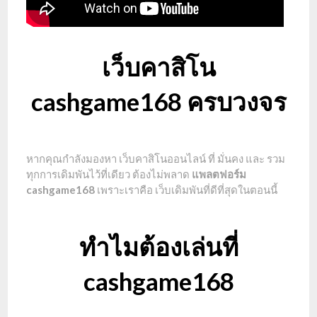
เว็บคาสิโน
cashgame168 ครบวงจร
หากคุณกำลังมองหา เว็บคาสิโนออนไลน์ ที่ มั่นคง และ รวม
ทุกการเดิมพันไว้ที่เดียว ต้องไม่พลาด
แพลตฟอร์ม
cashgame168
เพราะเราคือ เว็บเดิมพันที่ดีที่สุดในตอนนี้
ทำไมต้องเล่นที่
cashgame168