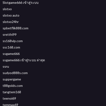
Slotgame666 เข้าสู่ระบบ
slotxo
slotxo auto
slotxo24hr
spbetflik888.com
sretthi99
ss168vip.com
ssc168.com
ssgame666
ssgame666 เข้าสู่ระบบ ล่าสุด
ssru
sudyod888s.com
suppergame
t88golds.com
tangtem168
teenoi69
temmax69