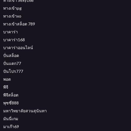
ทางเข้า Sexy168
ทางเข้าpg
ทางเข้าxo
ทางเข้าสล็อต 789
บาคาร่า
บาคาร่า168
บาคาร่าออนไลน์
ปั่นสล็อต
ปั่นแตก77
ปันโปร777
พอต
พีจี
พีจีสล็อต
พุซซี่888
มหาวิทยาลัยสวนสุนันทา
มันนี่เกม
มาเก๊า69