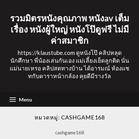
Skip
to
รวมมิตรหนังคุณภาพ หนังav เต็ม
content
เรื่อง หนังผู้ใหญ่ หนังโป๊ดูฟรี ไม่มี
ค่าสมาชิก
https://klaustube.com ดูหนังโป๊ คลิปหลุด
นักศึกษา พี่น้องเล่นกันเอง แม่เลี้ยงเย็ดลูกติด นั่น
แม่นายเหรอ คลิปสดทางบ้าน ได้อารมณ์ ห้องแช
ทกับดาราหน้ากล้อง คุยดีมีรางวัล
Menu
หมวดหมู่:
CASHGAME168
cashgame168