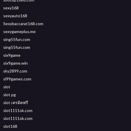
sexy168
sexyauto168
Sexybaccarat168.com
sexygameplus.me
sing55fun.com
sing55fun.com
six9game
six9game.win
sky2899.com
sl99games.com
slot
slot pg
slot เครดิตฟรี
slot1111ok.com
slot1111ok.com
slot168