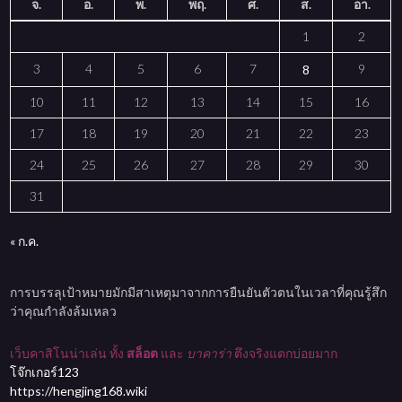
จ.
อ.
พ.
พฤ.
ศ.
ส.
อา.
1
2
3
4
5
6
7
9
8
10
11
12
13
14
15
16
17
18
19
20
21
22
23
24
25
26
27
28
29
30
31
« ก.ค.
การบรรลุเป้าหมายมักมีสาเหตุมาจากการยืนยันตัวตนในเวลาที่คุณรู้สึก
ว่าคุณกำลังล้มเหลว
เว็บคาสิโนน่าเล่น ทั้ง
สล็อต
และ
บาคาร่า
ตึงจริงแตกบ่อยมาก
โจ๊กเกอร์123
https://hengjing168.wiki