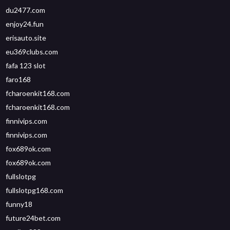
du2477.com
enjoy24.fun
erisauto.site
eu369clubs.com
fafa 123 slot
faro168
fcharoenkit168.com
fcharoenkit168.com
finnivips.com
finnivips.com
fox689ok.com
fox689ok.com
fullslotpg
fullslotpg168.com
funny18
future24bet.com