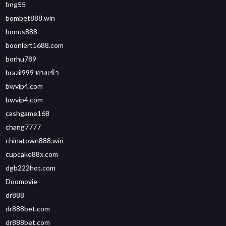
bng55
bombet888.win
bonus888
boonlert1688.com
borhu789
brazil999 ทางเข้า
bwvip4.com
bwvip4.com
cashgame168
chang7777
chinatown888.win
cupcake88x.com
dgb222hot.com
Doomovie
dr888
dr888bet.com
dr888bet.com