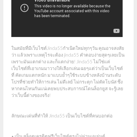
ในสมัยที่มีเว็บไซต์Jinda55กำเนิดใหม่ทุกๆวัน คุณอาจสงสัย
ว่า แล้วเพราะเหตุไรจะต้อง jinda55 คำตอบง่ายสุดๆเลยเป็น
เพราะมันแตกต่าง และก็แตกง่าย! Jinda55 ไม่ใช่แค่
เว็บไซต์ที่เอาเกมมาวางให้เลือกเล่นเฉยๆแต่ว่าเป็นเว็บไซต์
ที่ คัดเกมแตกหนัก มาแบบย้ำๆใช้ระบบข้างหลังบ้านระดับ
โปรที่ช่วยทำให้การเล่น ไม่ดีเลย์ ไม่กระตุก ไม่ตัดโบนัส ซึ่ง
หากคนไหนกันแน่เคยพบประสบการณ์โดนล็อกยูส จะรู้เลย
ว่าเว็บนี้ต่างของจริง!
ลักษณะเด่นที่ทำให้ Jinda55 เป็นเว็บไซต์ที่คนบอกต่อ
• เป็น สล็อตเครดิตฟรีเว็บไซต์ตรงไม่ผ่านเอเย่นต์