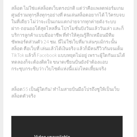
สล็อต ไม่ใช่แค่สล็อตเว็บตรงปกติ แต่ว่าคือแพลตฟอร์มเกม
ศูนย์รวมทุกๆสิ่งทุกๆอย่างที่ คนเล่นสล็อตอยากได้ ไว้ครบจบ
ในที่เดียว ไม่ว่าจะเป็นเกมแตกง่ายจากทุกค่ายดัง ระบบ
ฝาก-ถอนออโต้สุดไหลลื่น โปรโมชั่นปังวันแล้ววันเล่า และก็
บริการลูกค้าแบบมืออาชีพ ที่ทำให้คุณรู้สึกเหมือนมีทีม
ซัพพอร์ตส่วนตัว 24 ชม. นี่ไม่ใช่เว็บที่มาเล่นๆแม้กระนั้น
สล็อต คือเว็บที่ เล่นแล้วได้เงินจริง แล้วก็มีคนรีวิวกันจนเต็ม
TikTok แล้วก็ Facebook แบบหยุดไม่อยู่ เพราะผู้ใดกันแน่ได้
ทดลองก็จะต้องติดใจ ขนาดเซียนปั่นยังจำต้องแอบ
กระซุบกระซิบว่า เว็บไซต์แห่งนี้แม่งโหดเหี้ยมจริง
สล็อต55 เป็นผู้ใดกัน? ทำไมสายปั่นมือโปรถึงชูให้เป็นเว็บ
สล็อตตัวจริง