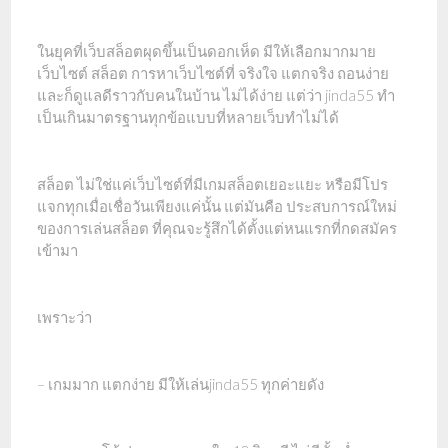
ในยุคที่เว็บสล็อตผุดขึ้นเป็นดอกเห็ด มีให้เลือกมากมาย
เว็บไซต์ สล็อต การหาเว็บไซต์ที่ จริงใจ แตกจริง ถอนง่าย
และก็ดูแลดีราวกับคนในบ้าน ไม่ได้ง่าย แต่ว่า jinda55 ทำ
เป็นเกินมาตรฐานทุกข้อแบบที่หลายเว็บทำไม่ได้
สล็อต ไม่ใช่แค่เว็บไซต์ที่มีเกมสล็อตเยอะแยะ หรือมีโปร
แจกทุกเมื่อเชื่อวันเพียงแค่นั้น แต่มันคือ ประสบการณ์ใหม่
ของการเล่นสล็อต ที่คุณจะรู้สึกได้ตั้งแต่หนแรกที่กดสมัคร
เข้ามา
เพราะว่า
– เกมมาก แตกง่าย มีให้เล่นjinda55 ทุกค่ายดัง