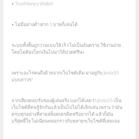
• TrueMoney Wallet
• ไม่มีอย่างต่ำ ฝาก 1 บาทก็เล่นได้
ระบบทั้งสิ้นถูกวางแบบให้ เร็ว ไม่เป็นอันตราย ใช้งานง่าย
โดยไม่ต้องโยกเงินไปมาให้ปวดศรีษะ
เพราะอะไรคนถึงย้ายจากเว็บไซต์เดิม มาอยู่กับ jinda55
แบบถาวร?
จากเสียงตอบรับของผู้เล่นจริง บอกได้เลยว่า jinda55 เป็น
เว็บไซต์ที่คนรู้จักกันแล้วเป็นไปไม่ได้เลิกเล่น เพราะว่ามัน
ครบทุกอย่างที่สายสล็อตเครดิตฟรีอยากได้ แล้วก็มัน
บริสุทธิ์ใจ ไม่เนียนหลอกราวกับหลายๆเว็บไซต์ที่เคยเจอ