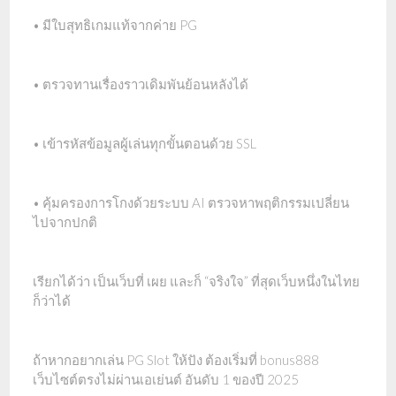
• มีใบสุทธิเกมแท้จากค่าย PG
• ตรวจทานเรื่องราวเดิมพันย้อนหลังได้
• เข้ารหัสข้อมูลผู้เล่นทุกขั้นตอนด้วย SSL
• คุ้มครองการโกงด้วยระบบ AI ตรวจหาพฤติกรรมเปลี่ยน
ไปจากปกติ
เรียกได้ว่า เป็นเว็บที่ เผย และก็ “จริงใจ” ที่สุดเว็บหนึ่งในไทย
ก็ว่าได้
ถ้าหากอยากเล่น PG Slot ให้ปัง ต้องเริ่มที่ bonus888
เว็บไซต์ตรงไม่ผ่านเอเย่นต์ อันดับ 1 ของปี 2025