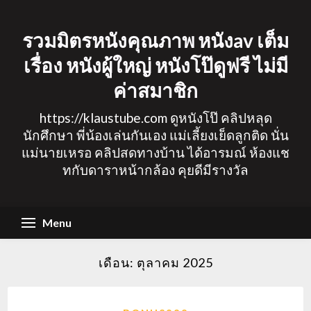
Skip
to
รวมมิตรหนังคุณภาพ หนังav เต็ม
content
เรื่อง หนังผู้ใหญ่ หนังโป๊ดูฟรี ไม่มี
ค่าสมาชิก
https://klaustube.com ดูหนังโป๊ คลิปหลุด
นักศึกษา พี่น้องเล่นกันเอง แม่เลี้ยงเย็ดลูกติด นั่น
แม่นายเหรอ คลิปสดทางบ้าน ได้อารมณ์ ห้องแช
ทกับดาราหน้ากล้อง คุยดีมีรางวัล
Menu
เดือน:
ตุลาคม 2025