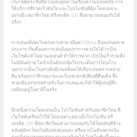
เว็บไซต์ตรง ซึ่งมีความสะดุดตาในเรื่องความปลอดภัย การ
ให้บริการที่รวดเร็วทันใจ และโปรโมชั่นที่คุ้ม โดยเฉพาะ
อย่างยิ่ง สมาชิกใหม่ ฟรีเครดิต 100 ซึ่งสามารถยอมรับได้
จริงๆ
การเล่นสล็อตเว็บตรงจากค่าย สล็อต918kiss มีจุดเด่นหลาย
ประการ เริ่มตั้งแต่การเล่นป้อมปราการดวงใจได้ว่าเป็น
เว็บไซต์แท้ ไม่ผ่านเอเย่นต์ ทำให้การฝาก-เบิกเงินเร็วรวมทั้ง
ไม่มีอันตราย ไม่จำเป็นต้องกลุ้มใจประเด็นการโดนโกง
นอกจากนั้น เว็บตรงยังมีเกมสล็อตให้เลือกเล่นหลากหลาย
ธีม พร้อมกราฟิกงดงามและก็เอฟเฟกต์เสียงที่ตื่นเต้น ซึ่ง
ช่วยเพิ่มอรรถรสสำหรับในการเล่นและก็ทำให้ผู้เล่นรู้สึก
เหมือนอยู่ในคาสิโนจริง
อีกหนึ่งความโดดเด่นเป็น โปรโมชั่นสำหรับสมาชิกใหม่ ที่
เว็บไซต์เตรียมไว้ให้ โดยเฉพาะอย่างยิ่งโปรโมชั่น ฟรี
เครดิต 100 ที่สมาชิกใหม่สามารถยอมรับได้โดยทันทีข้าง
หลังสมัคร โดยไม่ต้องลงทุนเยอะ หรืออาจไม่ต้องฝากเงิน
ก่อนก็สามารถทดสอบเล่นเกมสล็อตได้ โปรโมชั่นนี้เหมาะ