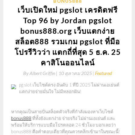
BONUS888
เว็บเปิดใหม่ pgslot เครดิตฟรี
Top 96 by Jordan pgslot
bonus888.org เว็บแตกง่าย
สล็อต888 รวมเกม pgslot ที่มือ
โปรรีวิวว่า แตกถี่ที่สุด 5 ธ.ค. 25
คาสิโนออนไลน์
By
Albert Griffin |
10 ตุลาคม 2025
Featured
pg slot เว็บไซต์ตรง อันดับ 1 ที่ปี 2025 ไม่ผ่านเอเย่นต์
แตกง่ายจ่ายมั่นใจ ไม่มีหลอกฝัน!
หากคุณเป็นสายปั่นสล็อตตัวจริงที่กำลังมองหาเว็บไซต์
bonus888
ที่ทั้งยังแตกง่าย จ่ายจริง ไม่ผ่านเอเย่นต์ และ
พร้อมให้บริการแบบมือโปรตลอด 24 ชั่วโมง บอกเลยว่า
bonus888 คือคำตอบเดียวที่คุณควรคลิกเข้ามาในขณะนี้!