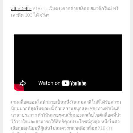
allbet24hr
918kiss เว็บตรงจากค่ายสล็อต สมาชิกใหม่ ฟรี
เครดิต 100 ได้ จริงๆ
เกมสล็อตออนไลน์กลายเป็นหนึ่งในเกมคาสิโนที่ได้รับความ
นิยมมากที่สุดในขณะนี้ ด้วยความสนุกและช่องทางทำเงินที่
นานาประการ ทำให้หลายๆคนเริ่มมองหาเว็บไซต์สล็อตที่น่า
ไว้วางใจและสามารถให้สิทธิคุณประโยชน์สูงสุด หนึ่งในตัว
เลือกยอดนิยมที่ผู้เล่นไม่สมควรพลาดคือ สล็อต918kiss