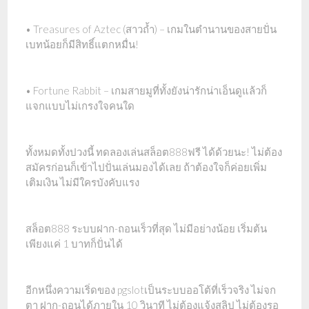
• Treasures of Aztec (สาวถ้ำ) – เกมในตำนานของสายปั่น
เบทน้อยก็มีสิทธิ์แตกหมื่น!
• Fortune Rabbit – เกมสายมูที่ทั้งยังน่ารักน่าเอ็นดูแล้วก็
แจกแบบไม่เกรงใจคนใด
ทั้งหมดทั้งปวงนี้ ทดลองเล่นสล็อต888ฟรี ได้ด้วยนะ! ไม่ต้อง
สมัครก่อนก็เข้าไปปั่นเล่นมองได้เลย ถ้าต้องใจก็ค่อยเพิ่ม
เติมเงิน ไม่มีใครบังคับแรง
สล็อต888 ระบบฝาก-ถอนเร็วที่สุด ไม่มีอย่างน้อย เริ่มต้น
เพียงแค่ 1 บาทก็ปั่นได้
อีกหนึ่งความเริ่ดของ pgslotเป็นระบบออโต้ที่เร็วจริง ไม่จก
ตา ฝาก-ถอนได้ภายใน 10 วินาที ไม่ต้องแจ้งสลิป ไม่ต้องรอ