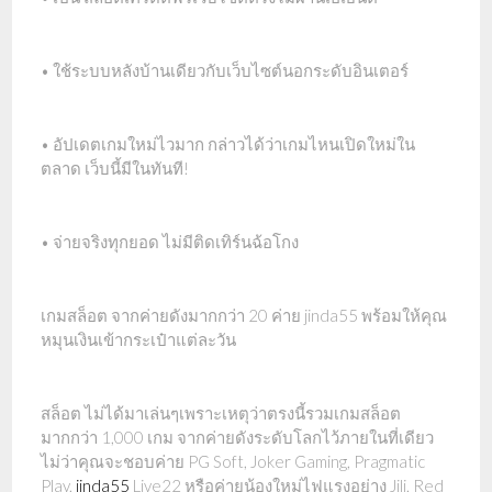
• ใช้ระบบหลังบ้านเดียวกับเว็บไซต์นอกระดับอินเตอร์
• อัปเดตเกมใหม่ไวมาก กล่าวได้ว่าเกมไหนเปิดใหม่ใน
ตลาด เว็บนี้มีในทันที!
• จ่ายจริงทุกยอด ไม่มีติดเทิร์นฉ้อโกง
เกมสล็อต จากค่ายดังมากกว่า 20 ค่าย jinda55 พร้อมให้คุณ
หมุนเงินเข้ากระเป๋าแต่ละวัน
สล็อต ไม่ได้มาเล่นๆเพราะเหตุว่าตรงนี้รวมเกมสล็อต
มากกว่า 1,000 เกม จากค่ายดังระดับโลกไว้ภายในที่เดียว
ไม่ว่าคุณจะชอบค่าย PG Soft, Joker Gaming, Pragmatic
Play,
jinda55
Live22 หรือค่ายน้องใหม่ไฟแรงอย่าง Jili, Red