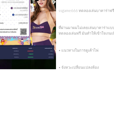
ssgame666 ทดลองเล่นบาคาร่าฟรี 
ที่ผ่านมาผมไม่เคยเล่นบาคาร่าแบบ
ทดลองเล่นฟรี มันทำให้เข้าใจเกมเพิ่
• แนวทางในการดูเค้าไพ่
• จังหวะเปลี่ยนแปลงห้อง