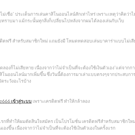
่ “ไม่เชื่อ” ประเด็นการเล่นคาสิโนออนไลน์สักเท่าไหร่ เพราะเหตุว่าคิดว่า
ทราบมา แม้กระนั้นทุกสิ่งก็เปลี่ยนไปหลังจากผมได้ลองเล่นกับเว็บ
เครดิตฟรี สำหรับสมาชิกใหม่ แถมยังมี โหมดทดสอบเล่นบาคาร่าแบบไม่เส
ดลองก็ไม่เสียหาย เนื่องจากว่าไม่จำเป็นที่จะต้องใช้เงินตัวเอง”แต่จากกา
าสิโนออนไลน์มากเพิ่มขึ้น ซึ่งวันนี้ต้องการมาเล่าแบบตรงๆจากประสบการณ
มัดระวังอะไรบ้าง
666 เข้าสู่ระบบ
เพราะเครดิตฟรี ทำให้กล้าลอง
แรกที่ทำให้ผมตัดสินใจสมัคร เป็นโปรโมชั่น เครดิตฟรีสำหรับสมาชิกใหม่ 
เองขึ้น เนื่องจากว่าไม่จำเป็นที่จะต้องใช้เงินตัวเองในครั้งแรก