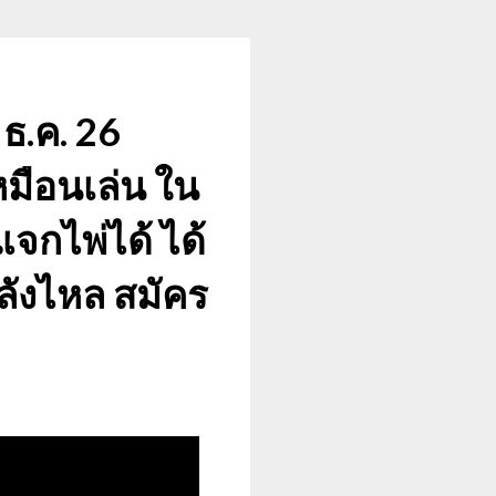
ธ.ค. 26
เหมือนเล่น ใน
จกไพ่ได้ ได้
ังไหล สมัคร