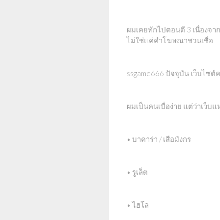
ผมเคยทักไปตอนตี 3 เนื่องจากส
ไม่ใช่แค่คำโฆษณาชวนเชื่อ
ssgame666 ปัจจุบัน เว็บไซต์
ผมเป็นคนเบื่อง่าย แต่ว่าเว็บแ
• บาคาร่า / เสือมังกร
• รูเล็ต
• ไฮโล