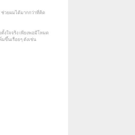
ช่วยผมได้มากกว่าที่คิด
ตั้งใจจริง เพียงพอมีโหมด
มขึ้นเรื่อยๆ ดังเช่น