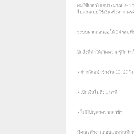
ผมใช้เวลาโดยประมาณ 3–4 วัน
ไปเล่นแบบใช้เงินจริงจากเครด
ระบบฝากถอนออโต้ 24 ชม. ที
อีกสิ่งที่ทำให้เกิดความรู้สึกว
• ฝากเงินเข้าข้างใน 10–20 วิ
• เบิกเงินไม่ถึง 1 นาที
• ไม่มีปัญหาความล่าช้า
มีคณะทำงานตอบแชททันทีเวล