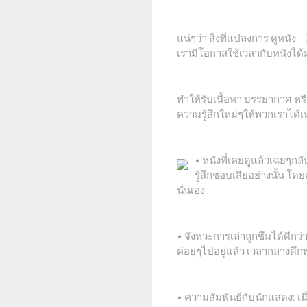
แน่ๆว่า สิ่งที่แปลงการ ดูหนั
เรามีโอกาสใช้เวลากับหนังได้
ทำให้รับเนื้อหา บรรยากาศ หร
ความรู้สึกใหม่ๆให้พวกเราได้เ
• หนังที่เคยดูแล้วเฉยๆก
รู้สึกชอบเสียอย่างนั้น โ
นั่นเอง
• จังหวะการเล่าถูกซึมได้ดีกว
ค่อยๆไปอยู่แล้ว เวลากลางดึกพ
• ความสัมพันธ์กับนักแสดง: เม