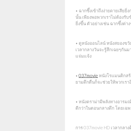
• ฉากซึ้งเข้าถึงง่ายดายเสียยิ่ง
นั้น เพียงพอพวกเราไม่ต้องรั
ยิ่งขึ้น ตัวอย่างเช่น ฉากซึ้งต่าง
• ดูหนังออนไลน์ หนังสยองขวัญ
เวลากลางวันจะรู้สึกเฉยๆกันมา
แจ่มแจ้ง
•
037movie
หนังโรแมนติกสร้า
ยามดึกดื่นก็จะช่วยให้พวกเรา
• หนังดราม่ามีพลังทางอารมณ์:
ดีกว่าในตอนกลางดึก โดยเฉพาะหน
การ 037movie HD เวลากลางดึก