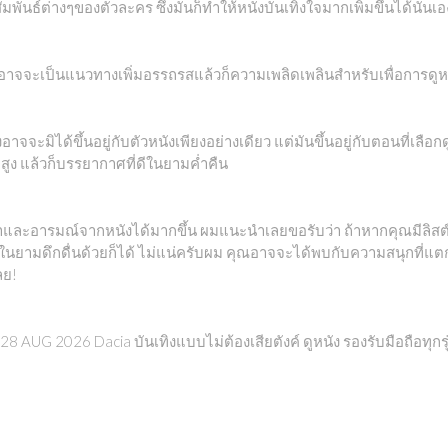
มพันธ์ต่างๆของตัวละคร ซึ่งมันก็ทำให้หนังบันเทิงใจมากเพิ่มขึ้นได้นั่นเอ
าจจะเป็นแนวทางเพิ่มอรรถรสแล้วก็ความเพลิดเพลินสำหรับเพื่อการดูหนั
จะมิได้ขึ้นอยู่กับตัวหนังเพียงอย่างเดียว แต่มันขึ้นอยู่กับตอนที่เลือก
สูง แล้วก็บรรยากาศที่ดีในยามค่ำคืน
หาและอารมณ์จากหนังได้มากขึ้น ผมแนะนำเลยขอรับว่า ถ้าหากคุณมีลิสต์
งในยามดึกดื่นด้วยก็ได้ ไม่แน่ครับผม คุณอาจจะได้พบกับความสนุกที่แตก
ลย!
t 28 AUG 2026 Dacia บันเทิงแบบไม่ต้องเสียตังค์ ดูหนัง รองรับมือถือทุกร