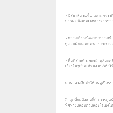
• มีสมาธินานขึ้น: หลายคราวท
มากพอ ซึ่งมันแตกต่างจากช่วง
• ความเกี่ยวเนื่องของอารมณ์
ดูแบบผิดสอดแทรก พวกเราจะอิน
• พื้นที่ส่วนตัว: ลองนึกดูสิ
เรื่องอื่นๆเว้นแต่หนัง มันก็ทำใ
ตอนกลางดึกทำให้คนดูเปิดรับ
อีกจุดที่ผมสังเกตก็คือ การด
ทิศทางปล่อยตัวปล่อยใจเองให้