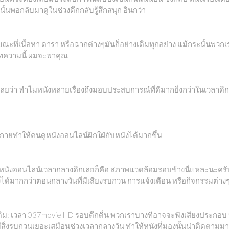
ั้นพอกลับมาดูในช่วงดึกกลับรู้สึกสนุก อินกว่า
ที่เนื้อหา ดารา หรือฉากต่างๆมันก็อย่างเดิมทุกอย่าง แม้กระนั้นพวกเร
บทความนี้ ผมจะพาคุณ
ลยว่า ทำไมหนังหลายเรื่องถึงมอบประสบการณ์ที่ดีมากยิ่งกว่าในเวลาดึก
ายทำให้คนดูหนังออนไลน์ฝักใฝ่กับหนังได้มากขึ้น
ารดูหนังออนไลน์เวลากลางดึกเลยก็คือ สภาพแวดล้อมรอบข้างนี่แหละนะคร
ได้มากกว่าตอนกลางวันที่มีเสียงรบกวน การแจ้งเตือน หรือกิจกรรมต่า
เดิม: เวลา 037movie HD รอบดึกดื่น พวกเราบางทีอาจจะฟังเสียงประกอบ บ
่มีสิ่งรบกวนเยอะเสมือนช่วงเวลากลางวัน ทำให้หนังที่มองนั้นน่าติดตามมาก