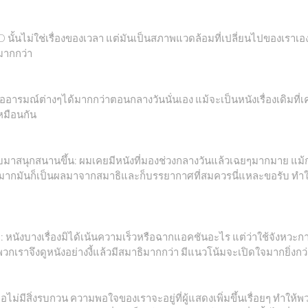
ง HD นั้นไม่ใช่เรื่องของเวลา แต่มันเป็นสภาพแวดล้อมที่เปลี่ยนไปของเราเ
มากกว่า
ืออารมณ์ต่างๆได้มากกว่าตอนกลางวันนั่นเอง แม้จะเป็นหนังเรื่องเดิมที
หมือนกัน
ลับมาสนุกสนานขึ้น: ผมเคยมีหนังที่มองช่วงกลางวันแล้วเฉยๆมากมาย แ
ดยมากมันก็เป็นผลมาจากสมาธิและก็บรรยากาศที่สมควรนี่แหละขอรับ ทำให้ห
่า: หนังบางเรื่องมิได้เน้นความเร็วหรือฉากแอคชันอะไร แต่ว่าใช้จังหวะก
วกเราจึงดูหนังอย่างงี้แล้วมีสมาธิมากกว่า มีแนวโน้มจะเปิดใจมากยิ่งกว่
ื่อไม่มีสิ่งรบกวน ความพอใจของเราจะอยู่ที่ผู้แสดงเพิ่มขึ้นเรื่อยๆ ทำใ