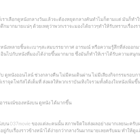
ี่เราเลือกดูหนังกลางวันแล้วจะต้องหยุดกลางคันทำไมก็ตามแต่ มันก็ทำใ
ดึกมากมายแน่ๆ ด้วยเหตุว่าพวกเราจะมองได้ยาวๆทำให้รับทราบเรื่องราว
: หนังหลายชิ้นจะเบาๆสะสมบรรยากาศ อารมณ์ หรือความรู้สึกที่ส่งออกมา
ไปกับหนังที่มองได้ง่ายขึ้นมากมาย ซึ่งมันก็ทำให้เราได้รับความสนุกม
นะครับ ดูหนังออนไลน์ ช่วงกลางคืน ไม่มีคนเดินผ่าน ไม่มีเสียงกิจกรรมรอ
ห้เราจุดโฟกัสได้เต็มที่ ส่งผลให้พวกเราบันเทิงใจรวมทั้งต้องใจหนังเพิ่มขึ้น
อารมณ์ของหนังบน ดูหนัง ได้มากขึ้น
ูหนังบน 037movie ของแต่ละคนนั้น สภาพจิตใจส่งผลอย่างมากเลยนะครับผม 
อยู่กับเรื่องราวข้างหน้าได้ง่ายกว่ากลางวันมากมายเลยครับผม ทำให้ดูแ