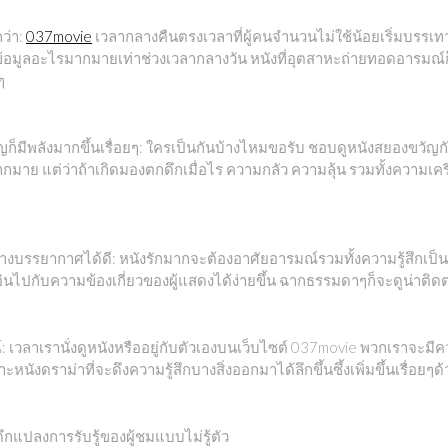
กว่า:
037movie
เวลากลางคืนตรงเวลาที่ผู้คนจำนวนไม่ใช้น้อยเริ่มบรรเทา
บข้อมูลอะไรมากมายเท่าช่วงเวลากลางวัน หนังที่อุตสาหะถ่ายทอดอารมณ์ก
ๆ
ก็มีพลังมากขึ้นเรื่อยๆ: ใครเป็นกันบ้างไหมขอรับ ชอบดูหนังสยองขวัญกั
กมาย แต่ว่าถ้าเกิดมองตกดึกเมื่อไร ความกลัว ความลุ้น รวมทั้งความเครีย
งบรรยากาศได้ดี: หนังรักมากจะต้องอาศัยอารมณ์รวมทั้งความรู้สึกเป็น
อินไปกับความข้องเกี่ยวของผู้แสดงได้ง่ายขึ้น ฉากธรรมดาๆก็จะดูน่าติด
 เวลาเรานั่งดูหนังหรืออยู่กับตัวเองบนเว็บไซต์ 037movie พวกเราจะมีควา
ังดราม่าที่จะดึงความรู้สึกบางสิ่งออกมาได้ลึกขึ้นซึ้งเพิ่มขึ้นเรื่อยๆด
แปลงการรับรู้ของผู้ชมแบบไม่รู้ตัว