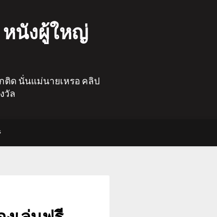
หนังผู้ใหญ่
ลูกติด นั่นแม่นายเหรอ คลิป
งวัล
s
งเล่นฟรี