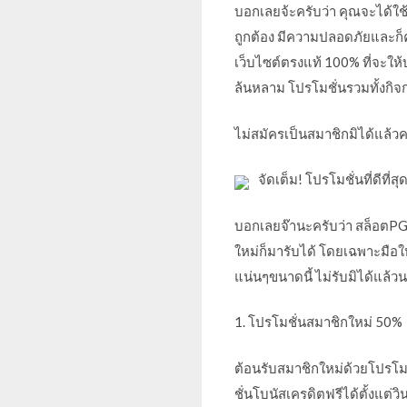
บอกเลยจ้ะครับว่า คุณจะได้ใช้
ถูกต้อง มีความปลอดภัยและก็ค
เว็บไซต์ตรงแท้ 100% ที่จะให
ล้นหลาม โปรโมชั่นรวมทั้งกิจ
ไม่สมัครเป็นสมาชิกมิได้แล้วค
จัดเต็ม! โปรโมชั่นที่ดีที
บอกเลยจ๊านะครับว่า สล็อตPG
ใหม่ก็มารับได้ โดยเฉพาะมือ
แน่นๆขนาดนี้ ไม่รับมิได้แล้ว
1. โปรโมชั่นสมาชิกใหม่ 50%
ต้อนรับสมาชิกใหม่ด้วยโปรโม
ชั่นโบนัสเครดิตฟรีได้ตั้งแต่