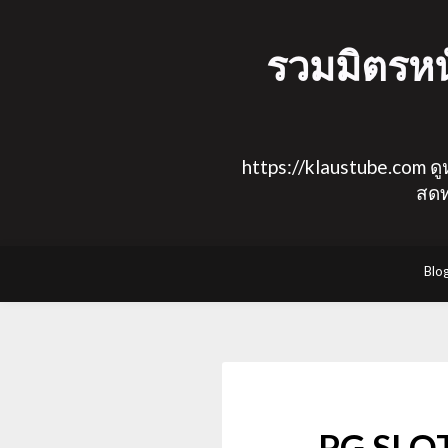
Skip
to
รวมมิตรหนั
content
https://klaustube.com ดูห
สดท
Blo
PG SLOT