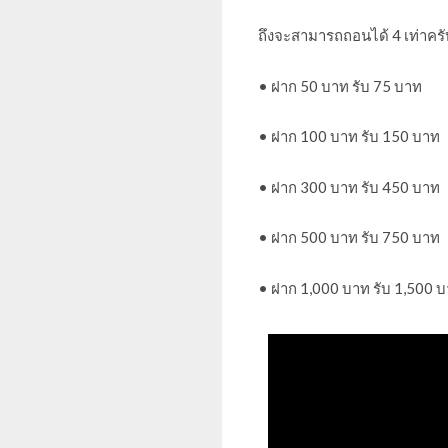
ถึงจะสามารถถอนได้ 4 เท่าครั
• ฝาก 50 บาท รับ 75 บาท
• ฝาก 100 บาท รับ 150 บาท
• ฝาก 300 บาท รับ 450 บาท
• ฝาก 500 บาท รับ 750 บาท
• ฝาก 1,000 บาท รับ 1,500 