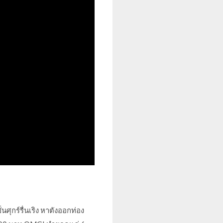
ศุกร์รื่นเริง หาตังออกท่อง