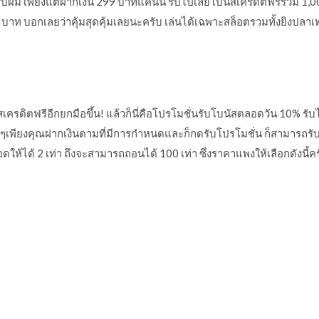
ครับผม เพียงแต่ฝากเงิน 299 บาทแค่นั้น รับไปเลยโบนัสเครดิตฟรีรวม 
บาท บอกเลยว่าคุ้มสุดคุ้มเลยนะครับ เล่นได้เฉพาะสล็อตรวมทั้งยิงปลาเท
ดิตฟรีอีกยกมือขึ้น! แล้วก็นี่คือโปรโมชั่นรับโบนัสตลอดวัน 10% รับได
ๆเพียงคุณฝากเงินตามที่มีการกำหนดและก็กดรับโปรโมชั่น ก็สามารถรั
ห้ได้ 2 เท่า ถึงจะสามารถถอนได้ 100 เท่า ซึ่งราคาแพงให้เลือกดังนี้ค