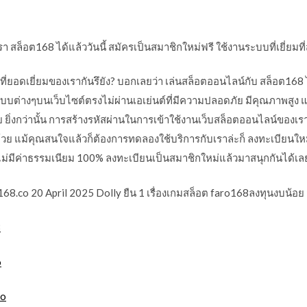
 สล็อต168 ได้แล้ววันนี้ สมัครเป็นสมาชิกใหม่ฟรี ใช้งานระบบที่เยี่ยมที
่ยอดเยี่ยมของเรากันรึยัง? บอกเลยว่า เล่นสล็อตออนไลน์กับ สล็อต168 ไ
ะบบต่างๆบนเว็บไซต์ตรงไม่ผ่านเอเย่นต์ที่มีความปลอดภัย มีคุณภาพสูง
 ยิ่งกว่านั้น การสร้างรหัสผ่านในการเข้าใช้งานเว็บสล็อตออนไลน์ของเรา
้วย แม้คุณสนใจแล้วก็ต้องการทดลองใช้บริการกับเราล่ะก็ ลงทะเบียนใหม่
ไม่มีค่าธรรมเนียม 100% ลงทะเบียนเป็นสมาชิกใหม่แล้วมาสนุกกันได้เล
68.co 20 April 2025 Dolly ยืน 1 เรื่องเกมสล็อต faro168ลงทุนงบน้อ
8
o
co