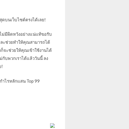
่สุดบนเว็บไซต์ตรงได้เลย!
ม่มีผิดหวังอย่างแน่แท้ขอรับ
 และช่วยทำให้คุณสามารถได้
ก็จะช่วยให้คุณเข้าใช้งานได้
กับพวกเราได้แล้ววันนี้ ลง
ย!
ย กำไรหลักแสน Top 99