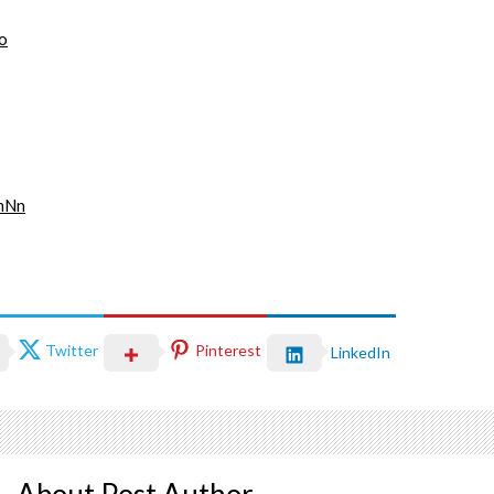
o
XmNn
Twitter
Pinterest
LinkedIn
About Post Author