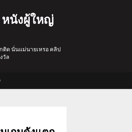
หนังผู้ใหญ่
ลูกติด นั่นแม่นายเหรอ คลิป
งวัล
s
วมเกมดังแตก