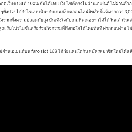
ตเว็บตรงแท้ 100% กันได้เลย! เว็บไซต์ตรงไม่ผ่านเอเย่นต์ ไม่ผ่านตัวก
ๆทั้งปวง ได้กำไรแบบฟินๆกับเกมสล็อตออนไลน์ลิขสิทธิ์แท้มากกว่า 3,0
รวมทั้งความปลอดภัยสูง บันเทิงใจกับเกมที่คุณอยากได้ได้วันแล้ววันเล
ณ รับโปรโมชั่นหรือร่วมกิจกรรมที่พึงพอใจได้โดยทันที ฝากถอนง่าย ไม่ม
ม่ผ่านเอเย่นต์บน faro slot 168 ได้ก่อนคนใดกัน สมัครสมาชิกใหม่ได้แล้ว