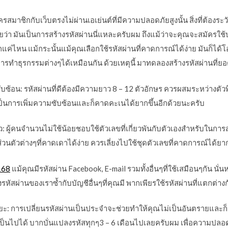
สมาชิกกับเว็บตรงไม่ผ่านเอเย่นต์ที่มีความปลอดภัยสูงนั้น สิ่งที่ต้องระ
่า มันเป็นการสร้างรหัสผ่านนี่แหละครับผม ถึงแม้ว่าจะคุณจะสมัครใช้บร
่ไหน แม้กระนั้นแม้คุณเลือกใช้รหัสผ่านที่คาดการณ์ได้ง่าย มันก็ได้โอ
ารทำธุรกรรมต่างๆได้เหมือนกัน ด้วยเหตุนี้ มาทดลองสร้างรหัสผ่านที่ยอ
้อน: รหัสผ่านที่ดีต้องมีความยาว 8 – 12 ตัวอักษร ควรผสมระหว่างตัวพิม
ะเป็นการเพิ่มความซับซ้อนและก็คาดคะเนได้ยากขึ้นอีกด้วยนะครับ
: ผู้คนจำนวนไม่ใช้น้อยชอบใช้ตัวเลขที่เกี่ยวพันกับตัวเองสำหรับในการสร
มูลส่วนตัวต่างๆที่คาดเดาได้ง่าย ควรเลี่ยงไปใช้ชุดตัวเลขที่คาดการณ์ได้
168
แม้คุณมีรหัสผ่าน Facebook, E-mail รวมทั้งอื่นๆที่ใช้เสมือนๆกัน นั
รหัสผ่านของเราซ้ำกับบัญชีอื่นๆที่คุณมี พากเพียรใช้รหัสผ่านที่แตกต่างก
ะยะ: การเปลี่ยนรหัสผ่านเป็นประจำจะช่วยทำให้คุณไม่เป็นอันตรายแล
ม้เป็นไปได้ บากบั่นแปลงรหัสทุกๆ3 – 6 เดือนไปเลยครับผม เพื่อความปล