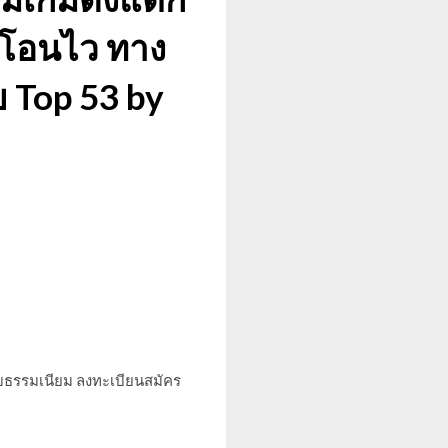
์ โอนไว ทาง
 Top 53 by
ขนบธรรมเนียม ลงทะเบียนสมัคร