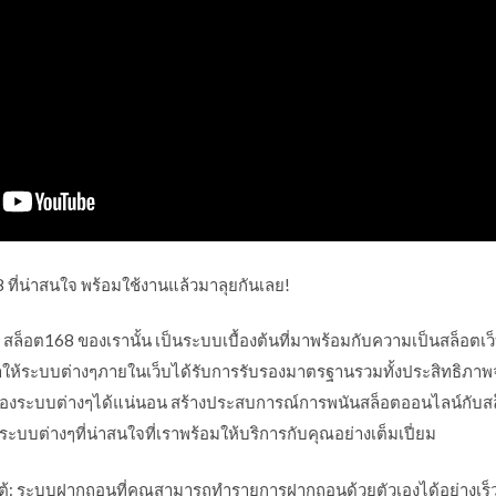
ี่น่าสนใจ พร้อมใช้งานแล้วมาลุยกันเลย!
สล็อต168 ของเรานั้น เป็นระบบเบื้องต้นที่มาพร้อมกับความเป็นสล็อตเว็
ทำให้ระบบต่างๆภายในเว็บได้รับการรับรองมาตรฐานรวมทั้งประสิทธิภา
องระบบต่างๆได้แน่นอน สร้างประสบการณ์การพนันสล็อตออนไลน์กับสล็
ระบบต่างๆที่น่าสนใจที่เราพร้อมให้บริการกับคุณอย่างเต็มเปี่ยม
: ระบบฝากถอนที่คุณสามารถทำรายการฝากถอนด้วยตัวเองได้อย่างเร็ว ม