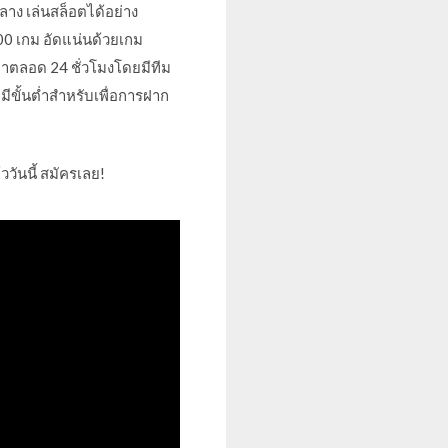
ลาง เล่นสล็อตได้อย่าง
00 เกม อัดแน่นด้วยเกม
่าตลอด 24 ชั่วโมงโดยมีทีม
ีขั้นต่ำสำหรับเพื่อการฝาก
วันนี้ สมัครเลย!