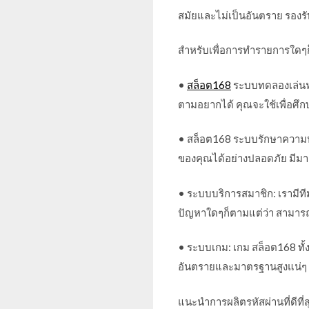
สมัยและไม่เป็นอันตราย รองร
สำหรับเพื่อการทำรายการใดๆก็
•
สล็อต168
ระบบทดลองเล่นฟร
ตามอยากได้ คุณจะใช้เพื่อศึก
• สล็อต168 ระบบรักษาความปล
ของคุณได้อย่างปลอดภัย มีมาต
• ระบบบริการสมาชิก: เรามีทีม
ปัญหาใดๆก็ตามแต่ว่า สามาร
• ระบบเกม: เกม สล็อต168 ทั้
อันตรายและมาตรฐานสูงแน่ๆ เ
แนะนำการผลิตรหัสผ่านที่ดีที