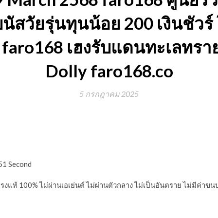
นัสวัยรุ่นทุนน้อย 200 เงินชัวร
ot faro168 เฮงรับแดนทะเลทราย
Dolly faro168.co
5 กรกฎาคม 2025
 51 Second
รงแท้ 100% ไม่ผ่านเอเย่นต์ ไม่ผ่านตัวกลาง ไม่เป็นอันตราย ไม่มีค่า