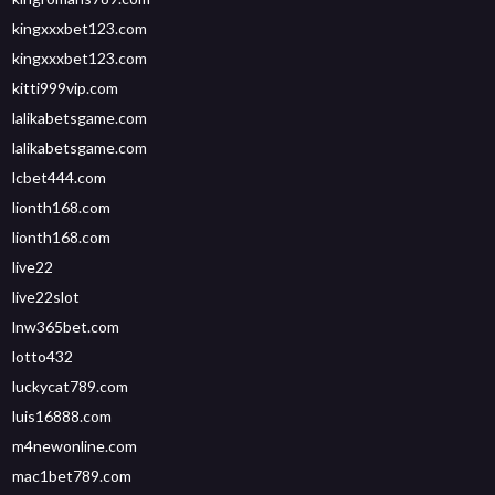
kingxxxbet123.com
kingxxxbet123.com
kitti999vip.com
lalikabetsgame.com
lalikabetsgame.com
lcbet444.com
lionth168.com
lionth168.com
live22
live22slot
lnw365bet.com
lotto432
luckycat789.com
luis16888.com
m4newonline.com
mac1bet789.com