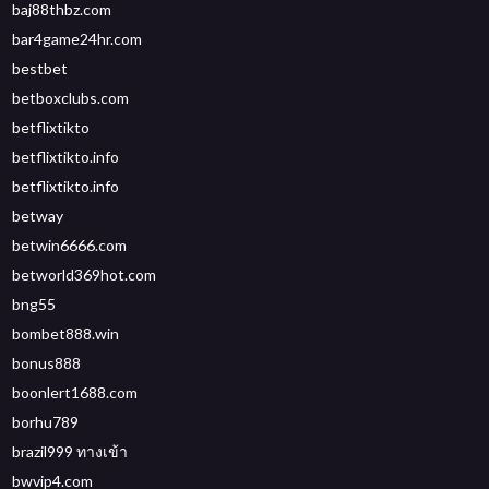
baj88thbz.com
bar4game24hr.com
bestbet
betboxclubs.com
betflixtikto
betflixtikto.info
betflixtikto.info
betway
betwin6666.com
betworld369hot.com
bng55
bombet888.win
bonus888
boonlert1688.com
borhu789
brazil999 ทางเข้า
bwvip4.com