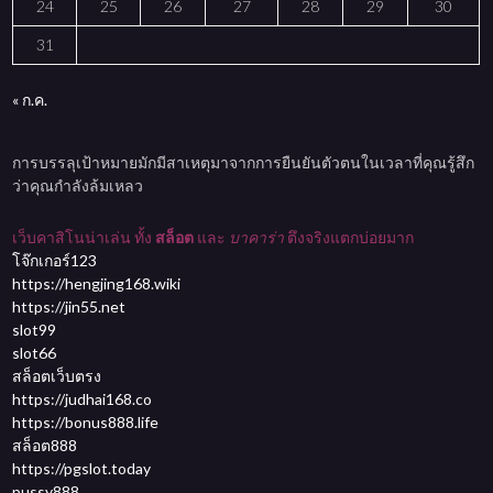
24
25
26
27
28
29
30
31
« ก.ค.
การบรรลุเป้าหมายมักมีสาเหตุมาจากการยืนยันตัวตนในเวลาที่คุณรู้สึก
ว่าคุณกำลังล้มเหลว
เว็บคาสิโนน่าเล่น ทั้ง
สล็อต
และ
บาคาร่า
ตึงจริงแตกบ่อยมาก
โจ๊กเกอร์123
https://hengjing168.wiki
https://jin55.net
slot99
slot66
สล็อตเว็บตรง
https://judhai168.co
https://bonus888.life
สล็อต888
https://pgslot.today
pussy888