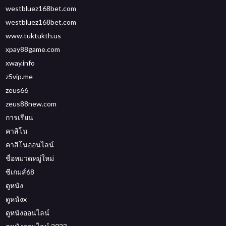
westbluez168bet.com
westbluez168bet.com
www.tuktukth.us
xpay88game.com
xway.info
z5vip.me
zeus66
zeus88new.com
การเรียน
คาสิโน
คาสิโนออนไลน์
ชื่อหมวดหมู่ใหม่
ซีเกมส์68
ดูหนัง
ดูหนังx
ดูหนังออนไลน์