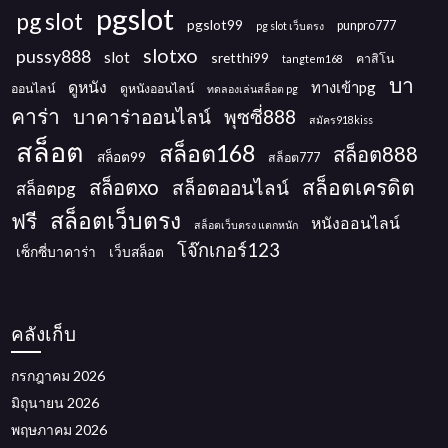
pgslot
pg slot
pgslot99
punpro777
pg slot เว็บตรง
slotxo
pussy888
slot
sretthi99
คาสิโน
tangtem168
บา
ดูหนัง
ทางเข้าpg
ออนไลน์
ดูหนังออนไลน์
ทดลองเล่นสล็อต pg
คาร่า
บาคาร่าออนไลน์
พุซซี่888
สมัคร918kiss
สล็อต
สล็อต168
สล็อต888
สล็อต99
สล็อต777
สล็อตเครดิต
สล็อตxo
สล็อตออนไลน์
สล็อตpg
สล็อตเว็บตรง
ฟรี
หนังออนไลน์
สล็อตเว็บตรง แตกหนัก
โจ๊กเกอร์123
เซ็กซี่บาคาร่า
เว็บสล็อต
คลังเก็บ
กรกฎาคม 2026
มิถุนายน 2026
พฤษภาคม 2026