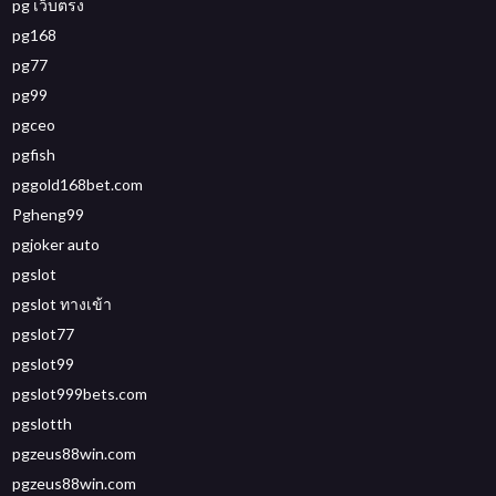
pg เว็บตรง
pg168
pg77
pg99
pgceo
pgfish
pggold168bet.com
Pgheng99
pgjoker auto
pgslot
pgslot ทางเข้า
pgslot77
pgslot99
pgslot999bets.com
pgslotth
pgzeus88win.com
pgzeus88win.com