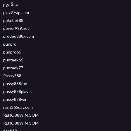
pgสล็อต
play97vip.com
pokebet88
power999.net
proded888x.com
punpro
punpro66
puntaek66
puntaek77
Pussy888
pussy888fun
pussy888play
pussy888win
rasri365day.com
RENO88WIN.COM
RENO88WIN.COM
rich818