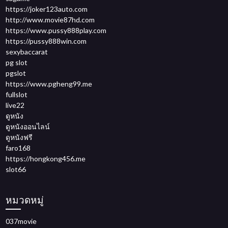
https://joker123auto.com
http://www.movie87hd.com
https://www.pussy888play.com
https://pussy888win.com
sexybaccarat
pg slot
pgslot
https://www.pgheng99.me
fullslot
live22
ดูหนัง
ดูหนังออนไลน์
ดูหนังฟรี
faro168
https://hongkong456.me
slot66
หมวดหมู่
037movie