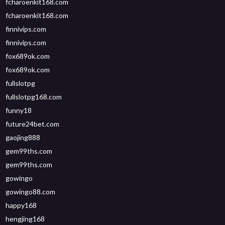
fcharoenkit168.com
fcharoenkit168.com
finnivips.com
finnivips.com
fox689ok.com
fox689ok.com
fullslotpg
fullslotpg168.com
funny18
future24bet.com
gaojing888
gem99ths.com
gem99ths.com
gowingo
gowingo88.com
happy168
hengjing168