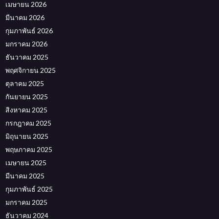
เมษายน 2026
มีนาคม 2026
กุมภาพันธ์ 2026
มกราคม 2026
ธันวาคม 2025
พฤศจิกายน 2025
ตุลาคม 2025
กันยายน 2025
สิงหาคม 2025
กรกฎาคม 2025
มิถุนายน 2025
พฤษภาคม 2025
เมษายน 2025
มีนาคม 2025
กุมภาพันธ์ 2025
มกราคม 2025
ธันวาคม 2024