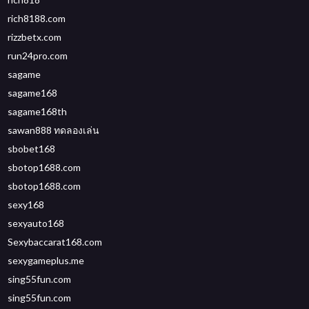
rich8188.com
rizzbetx.com
run24pro.com
sagame
sagame168
sagame168th
sawan888 ทดลองเล่น
sbobet168
sbotop1688.com
sbotop1688.com
sexy168
sexyauto168
Sexybaccarat168.com
sexygameplus.me
sing55fun.com
sing55fun.com