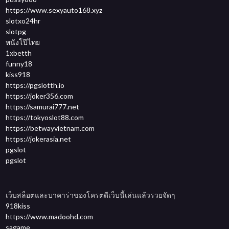
https://www.sexyauto168.xyz
slotxo24hr
slotpg
หนังโป๊ไทย
1xbetth
funny18
kiss918
https://pgslotth.io
https://joker356.com
https://samurai777.net
https://tokyoslot88.com
https://betwayvietnam.com
https://jokerasia.net
pgslot
pgslot
เว็บสล็อตและบาคาร่าของโครตดีเว็บนี้เล่นแล้วรวยจัดๆ
918kiss
https://www.madoohd.com
sagame