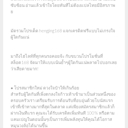
ซับซ้อน อ่านแล้วเข้าใจโดยทันทีไม่ต้องแปลไทยมีอิสรภาพ
ย
มัดรวมโปรเด็ด hengjing168 แจกเครดิตฟรีแบบไม่เกรงใจ
ผู้ใดกันแน่
มาถึงไฮไลท์ที่ทุกคนรอคอยจ้ะ กับขบวนโปรโมชั่นที่
สล็อต168 จัดมาให้แบบเน้นย้ำๆผู้ใดกันแน่พลาดไปบอกเลย
ว่าเสียดายมาก!
● โปรสมาชิกใหม่ ดวงใจป๋าให้เกินร้อย
สำหรับผู้ใดกันที่เพิ่งตกลงใจก้าวเท้าเข้ามาเป็นส่วนหนึ่งของ
ครอบครัวเรา เตรียมรับการต้อนรับที่อบอุ่นด้วยโบนัสแรก
เข้าที่เข้าทางมากที่สุดในตลาด แค่เพียงสมัครสมาชิกแล้วก็
ฝากเงินทีแรก คุณจะได้รับเครดิตเพิ่มทันที 100% หรือตาม
แคมเปญในตอนนั้นๆเป็นการเพิ่มพลังทุนให้คุณได้โอกาส
หมุนวงล้อได้นานขึ้น