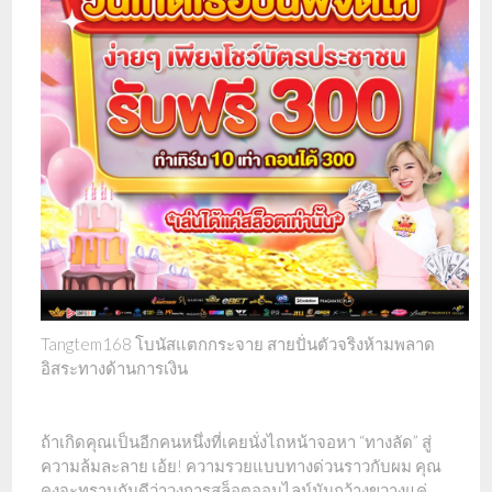
Tangtem168 โบนัสแตกกระจาย สายปั่นตัวจริงห้ามพลาด
อิสระทางด้านการเงิน
ถ้าเกิดคุณเป็นอีกคนหนึ่งที่เคยนั่งไถหน้าจอหา “ทางลัด” สู่
ความล้มละลาย เอ้ย! ความรวยแบบทางด่วนราวกับผม คุณ
คงจะทราบกันดีว่าวงการสล็อตออนไลน์มันกว้างขวางแค่