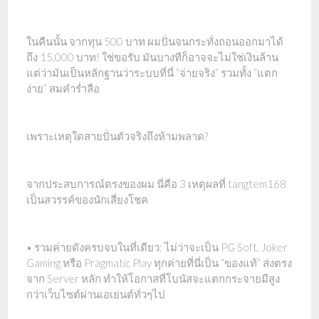
ในคืนนั้น จากทุน 500 บาท ผมปั่นจนกระทั่งถอนออกมาได้
ถึง 15,000 บาท! ใช่ขอรับ มันบางทีก็อาจจะไม่ใช่เงินล้าน
แต่ว่ามันเป็นหลักฐานว่าระบบที่นี่ “จ่ายจริง” รวมทั้ง “แตก
ง่าย” สมคำร่ำลือ
เพราะเหตุใดสายปั่นตัวจริงถึงห้ามพลาด?
จากประสบการณ์ตรงของผม นี่คือ 3 เหตุผลที่ tangtem168
เป็นสวรรค์ของนักเสี่ยงโชค
• รวมค่ายดังครบจบในที่เดียว: ไม่ว่าจะเป็น PG Soft, Joker
Gaming หรือ Pragmatic Play ทุกค่ายที่นี่เป็น “ของแท้” ส่งตรง
จาก Server หลัก ทำให้โอกาสที่โบนัสจะแตกกระจายมีสูง
กว่าเว็บไซต์ผ่านเอเย่นต์ทั่วๆไป