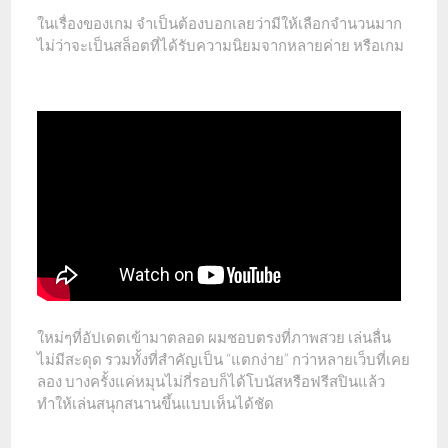
ในเรื่องของเกม จำเป็นต้องบอกเลยว่ามีให้เลือกจำนวนมาก
ไม่ว่าจะเป็นสล็อตที่ได้รับความนิยมจากหลายค่าย หรือเกม
ใหม่ๆที่อัปเดตเข้ามาตลอด ผมชอบตรงที่ภาพสวย เล่นลื่น
ไม่มีสะดุด รวมทั้งที่สำคัญเป็น “แตกง่าย” กว่าหลายเว็บที่เคย
ลอง บางครั้งแค่หมุนไม่กี่รอบก็ได้โบนัสหรือฟรีสปินแล้ว
ทำให้เล่นสนุกสนานขึ้นแบบเห็นได้ชัด