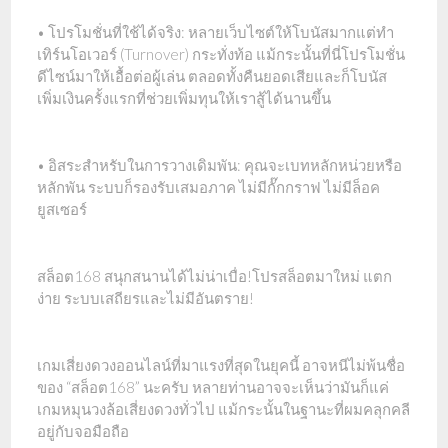
• โปรโมชั่นที่ใช้ได้จริง: หลายเว็บไซต์ให้โบนัสมากแต่ทำ
เทิร์นโอเวอร์ (Turnover) กระทั่งท้อ แม้กระนั้นที่นี่โปรโมชั่น
ดีไซน์มาให้เอื้อต่อผู้เล่น ตลอดทั้งคืนยอดเสียและก็โบนัส
เพิ่มเงินครั้งแรกที่ช่วยเพิ่มทุนให้เราสู้ได้นานขึ้น
• อิสระสำหรับในการวางเดิมพัน: คุณจะเบทหลักหน่วยหรือ
หลักพัน ระบบก็รองรับเสมอภาค ไม่มีกั๊กกราฟ ไม่มีล็อค
ยูสเซอร์
สล็อต168 สนุกสนานได้ไม่น่าเบื่อ!โปรสล็อตมาใหม่ แตก
ง่าย ระบบเสถียรและไม่มีอันตราย!
เกมเสี่ยงดวงออนไลน์ที่มาแรงที่สุดในยุคนี้ อาจหนีไม่พ้นชื่อ
ของ “สล็อต168” นะครับ หลายท่านอาจจะเห็นว่ามันก็แค่
เกมหมุนวงล้อเสี่ยงดวงทั่วไป แม้กระนั้นในฐานะที่ผมคลุกคลี
อยู่กับจอมือถือ