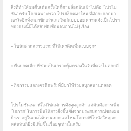
สิ่งที่ทำให้ผมตื่นเต้นครั้งใดก็ตามล็อกอินเข้าไปคือ “โปรโม
ชั่น” ครับ โดยเฉพาะพวก โปรสล็อตมาใหม่ ที่มักจะออกมา
เอาใจอีกทั้งสมาชิกเก่าและใหม่แบบบ่อย ความเจ๋งเป็นโปรฯ
ของตรงนี้มิได้สลับซับซ้อนจนอ่านไม่รู้เรื่อง
• โบนัสฝากคราวแรก: ที่ให้เครดิตเพิ่มแบบจุกๆ
• คืนยอดเสีย: ที่ช่วยเป็นเกราะคุ้มครองในวันที่ดวงไม่ค่อยดี
• กิจกรรมแจกเครดิตฟรี: ที่มีมาให้ร่วมสนุกสนานตลอด
โปรโมชั่นเหล่านี้ไม่ใช่แค่การดึงดูดลูกค้า แต่มันคือการเพิ่ม
“โอกาส” ในการปั่นให้ยาวยิ่งขึ้น ซึ่งจากประสบการณ์ของผม
ยิ่งเราอยู่ในเกมได้นานเยอะแค่ไหน โอกาสที่โบนัสใหญ่จะ
หล่นทับก็ยิ่งมีเพิ่มขึ้นเรื่อยๆเท่านั้นครับ