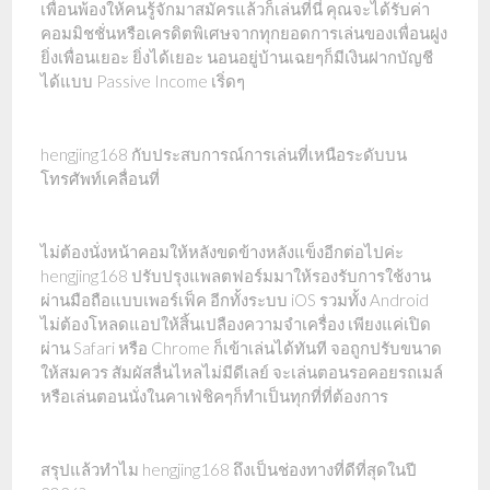
เพื่อนพ้องให้คนรู้จักมาสมัครแล้วก็เล่นที่นี่ คุณจะได้รับค่า
คอมมิชชั่นหรือเครดิตพิเศษจากทุกยอดการเล่นของเพื่อนฝูง
ยิ่งเพื่อนเยอะ ยิ่งได้เยอะ นอนอยู่บ้านเฉยๆก็มีเงินฝากบัญชี
ได้แบบ Passive Income เริ่ดๆ
hengjing168 กับประสบการณ์การเล่นที่เหนือระดับบน
โทรศัพท์เคลื่อนที่
ไม่ต้องนั่งหน้าคอมให้หลังขดข้างหลังแข็งอีกต่อไปค่ะ
hengjing168 ปรับปรุงแพลตฟอร์มมาให้รองรับการใช้งาน
ผ่านมือถือแบบเพอร์เฟ็ค อีกทั้งระบบ iOS รวมทั้ง Android
ไม่ต้องโหลดแอปให้สิ้นเปลืองความจำเครื่อง เพียงแค่เปิด
ผ่าน Safari หรือ Chrome ก็เข้าเล่นได้ทันที จอถูกปรับขนาด
ให้สมควร สัมผัสลื่นไหลไม่มีดีเลย์ จะเล่นตอนรอคอยรถเมล์
หรือเล่นตอนนั่งในคาเฟ่ชิคๆก็ทำเป็นทุกที่ที่ต้องการ
สรุปแล้วทำไม hengjing168 ถึงเป็นช่องทางที่ดีที่สุดในปี