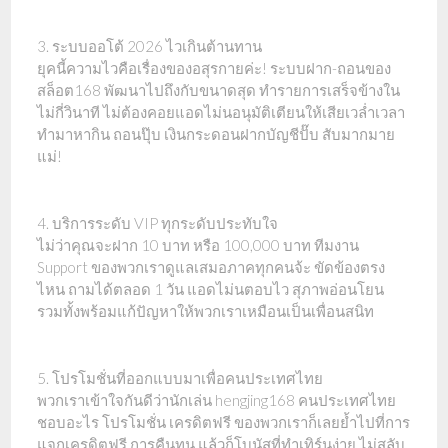
3. ระบบออโต้ 2026 ไวเกินต้านทาน
ยุคนี้ความไวคือเรื่องของอสุรกายค่ะ! ระบบฝาก-ถอนของ
สล็อต168 พัฒนาไปถึงกับขนาดสุด ทำรายการเสร็จข้างใน
ไม่กี่วินาที ไม่ต้องคอยแอดไม่นอนุมัติเตียนให้เสียเวล่ำเวลา
ทำมาหากิน ถอนปุ๊บ เงินกระดอนฝากบัญชีปั๊บ สับมากมาย
แม่!
4. บริการระดับ VIP ทุกระดับประทับใจ
ไม่ว่าคุณจะฝาก 10 บาท หรือ 100,000 บาท ทีมงาน
Support ของพวกเราดูแลเสมอภาคทุกคนจ้ะ ขัดข้องตรง
ไหน ถามได้ตลอด 1 วัน แอดไม่นตอบไว สุภาพอ่อนโยน
รวมทั้งพร้อมแก้ปัญหาให้พวกเราเหมือนเป็นเพื่อนสนิท
5. โปรโมชั่นที่ออกแบบมาเพื่อคนประเทศไทย
พวกเราเข้าใจกันดีว่านักเล่น hengjing168 คนประเทศไทย
ชอบอะไร โปรโมชั่น เครดิตฟรี ของพวกเราก็เลยย้ำไปที่การ
แจกเครดิตฟรี การคืนทุน แล้วก็โบนัสที่ทำเทิร์นง่าย ไม่สลับ