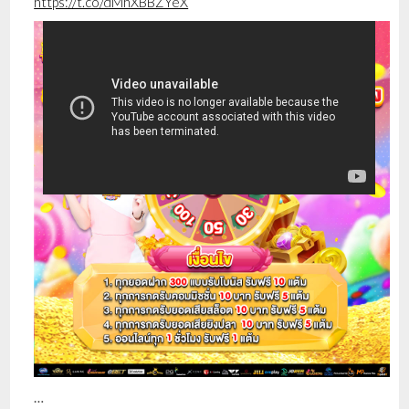
https://t.co/dMhXBBZYeX
…