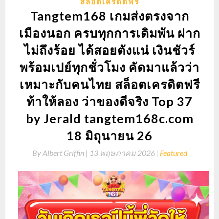
สล็อตเครดิตฟรี
Tangtem168 เกมส่งตรงจาก
เมืองนอก ครบทุกการเดิมพัน ฝาก
ไม่ถึงร้อย ได้สอยตังแน่ เงินชัวร์
พร้อมเปย์ทุกชั่วโมง คัดมาแล้วว่า
เหมาะกับคนไทย สล็อตเครดิตฟรี
ท้าให้ลอง ว่าของดีจริง Top 37
by Jerald tangtem168c.com
18 มิถุนายน 26
By
Albert Griffin |
13 พฤษภาคม 2026
Featured