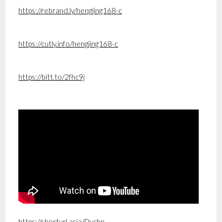
https://rebrand.ly/hengjing168-c
https://cutly.info/hengjing168-c
https://bitt.to/2fhc9j
https://shorturl.asia/Dycbn