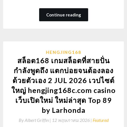
Continue reading
HENGJING168
สล็อต168 เกมสล็อตที่สายปั่น
กำลังพูดถึง แตกบ่อยจนต้องลอง
ด้วยตัวเอง 2 JUL 2026 เวปไซต์
ใหญ่ hengjing168c.com casino
เว็บเปิดใหม่ ใหม่ล่าสุด Top 89
by Larhonda
By
Albert Griffin |
12 พฤษภาคม 2026
Featured