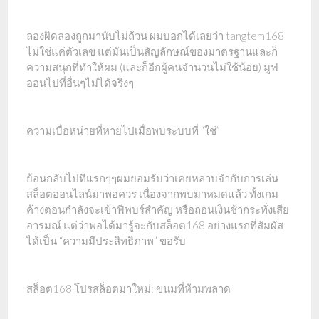
ลองผิดลองถูกมานับไม่ถ้วน ผมบอกได้เลยว่า tangtem168
ไม่ใช่แค่ตัวเลข แต่มันเป็นสัญลักษณ์ของมาตรฐานและก็
ความสนุกที่ทำให้ผม (และก็อีกผู้คนจำนวนไม่ใช้น้อย) มูฟ
ออนไปที่อื่นๆไม่ได้จริงๆ
ความเบื่อหน่ายที่หายไปเมื่อพบระบบที่ “ใช่”
ย้อนกลับไปทีแรกๆๆผมยอมรับว่าเคยหลาบจำกับการเล่น
สล็อตออนไลน์มาพอควร เนื่องจากพบมาหมดแล้ว ทั้งเกม
ค้างตอนกำลังจะเข้าฟีพบร์สำคัญ หรือถอนเงินช้ากระทั่งเสีย
อารมณ์ แต่ว่าพอได้มารู้จะกับสล็อต168 อย่างแรกที่สัมผัส
ได้เป็น “ความมีประสิทธิภาพ” ขอรับ
สล็อต168 โปรสล็อตมาใหม่: ขนมที่ห้ามพลาด