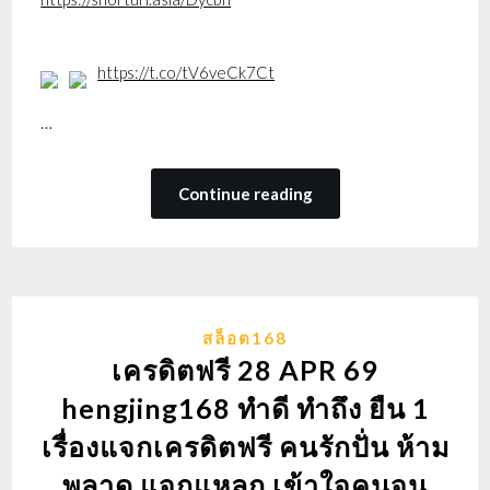
https://t.co/tV6veCk7Ct
…
Continue reading
สล็อต168
เครดิตฟรี 28 APR 69
hengjing168 ทำดี ทำถึง ยืน 1
เรื่องแจกเครดิตฟรี คนรักปั่น ห้าม
พลาด แจกแหลก เข้าใจคนจน