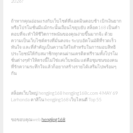
2026?
ถ้าหากคุณอ่อนแรงกับเว็บไซต์ที่แอดมินตอบช้า เบิกเงินยาก
หรือโปรโมชั่นมีแม้กระนั้นเงื่อนไขยุบยับ สล็อต168 เป็นคำ
ตอบที่จะทำให้ชีวิตการพนันของคุณง่ายขึ้นมากจ้ะ ด้วย
ความเป็นเว็บไซต์ตรงที่มั่นคงจะ ระบบอัตโนมัติที่รวดเร็ว
ทันใจ และที่สำคัญเป็นความใส่ใจสำหรับในการมอบสิทธิ
ประโยชน์ให้กับสมาชิกทุกคนผ่านเครดิตฟรีรวมทั้งโปรโม
ชั่นต่างๆทำให้ตรงนี้ไม่ใช่แค่เว็บพนัน แต่คือชุมชนของคน
ที่รักความระทึกใจแล้วก็อยากสร้างรายได้เสริมไปพร้อมๆ
กัน
สล็อตเว็บใหญ่ hengjing168 hengjing168c.com 4 MAY 69
Larhonda คาสิโน hengjing168 เว็บไหนดี Top 55
ขอขอบคุณweb
hengjing168