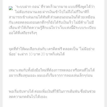
“ระบบฝาก-ถอน” ที่รวดเร็วมากมาย แบบที่ซึ่งพูดได้ว่า
ไม่ต้องรอนานเลย ฝากเงินเข้าไปไม่ถึงไม่กี่วินาทีก็
สามารถเข้าเล่นเกมได้ทันที ส่วนตอนถอนเงินก็ด้วยเหมือน
กัน เคยทดลองถอนตกดึกๆก็ยังได้รับเงินเร็ว ไม่มีค้าง ไม่มี
เลื่อน ทำให้เกิดความรู้สึกแน่ใจว่าเว็บแห่งนี้มีระบบระเบียบ
ออโต้ที่เสถียรจริงๆ
จุดที่ทำให้ผมเลือกเล่นกับ เครดิตฟรี ตลอดเป็น “ไม่มีอย่าง
น้อย” จะฝาก 10 บาท 20 บาทก็เล่นได้
เหมาะสมกับทั้งยังมือใหม่ที่ต้องการทดลอง หรือคนที่ไม่ได้
อยากเสี่ยงทุนเยอะ ผมเองก็เริ่มจากการลองเล่นเล็กๆก่อน
พอเริ่มจับทางได้ ค่อยเพิ่มเงินที่ใช้ในการเดิมพัน ซึ่งมันช่วย
ลดความกดดันไปได้เยอะ