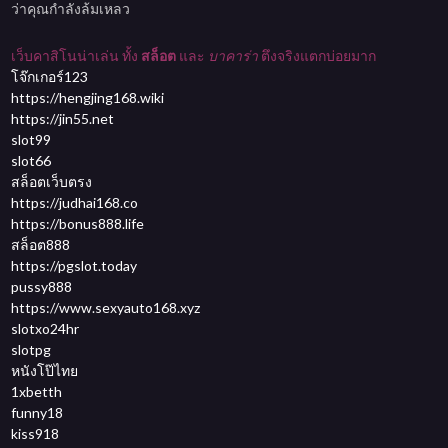
ว่าคุณกำลังล้มเหลว
เว็บคาสิโนน่าเล่น ทั้ง
สล็อต
และ
บาคาร่า
ตึงจริงแตกบ่อยมาก
โจ๊กเกอร์123
https://hengjing168.wiki
https://jin55.net
slot99
slot66
สล็อตเว็บตรง
https://judhai168.co
https://bonus888.life
สล็อต888
https://pgslot.today
pussy888
https://www.sexyauto168.xyz
slotxo24hr
slotpg
หนังโป๊ไทย
1xbetth
funny18
kiss918