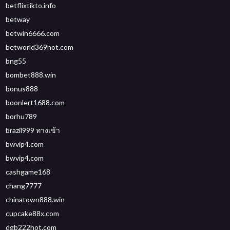
betflixtikto.info
betway
betwin6666.com
betworld369hot.com
bng55
bombet888.win
bonus888
boonlert1688.com
borhu789
brazil999 ทางเข้า
bwvip4.com
bwvip4.com
cashgame168
chang7777
chinatown888.win
cupcake88x.com
dgb222hot.com