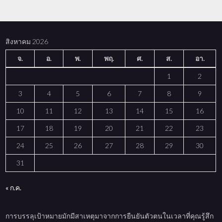
สิงหาคม 2026
จ.
อ.
พ.
พฤ.
ศ.
ส.
อา.
1
2
3
4
5
6
7
8
9
10
11
12
13
14
15
16
17
18
19
20
21
22
23
24
25
26
27
28
29
30
31
« ก.ค.
การบรรลุเป้าหมายมักมีสาเหตุมาจากการยืนยันตัวตนในเวลาที่คุณรู้สึก