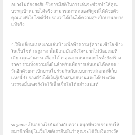
อย่างไม่ต้องสงสัย ซึ่งการมีสติในการเล่นจะช่วยทำให้คุณ
บรรลุเป้าหมายได้จริง สามารถมาทดลองพิสูจน์ได้ด้วยตัว
คุณเองที่เว็บไซต์นี้รับรองว่าได้เงินได้ความสุขเบิกบานอย่าง
แท้จริง
4.ให้เปลี่ยนแปลงเกมเล่นบ้างเพื่อท้าความรู้ความเข้าใจ ข้าง
ในเว็บไซต์ sa game นั้นมีเกมบันเทิงใจๆมากไม่น้อยเลยที
เดียว คุณสามารถเลือกได้ว่าคุณจะเล่นเกมอะไรทั้งยังสร้าง
ราคา รวมทั้งความยั่งยืนสำหรับเพื่อการเล่นเกมได้ตลอด 1
วันอีกด้วยมาเบิกบานไปร่วมกันกับแบบการเล่นเกมที่เว็บ
แห่งนี้ รับรองดีจังได้เงินรู้เรื่องสนุกสนานและได้ประณีต
บรรจงมั่นคงจริงใจไว้เนื้อเชื่อใจได้อย่างแน่แท้
sa game
เป็นอย่างไรกันบ้างกับความสนุกที่พวกเรามอบให้
สมาชิกที่อยู่ในเว็บไซต์เรายืนยันว่าคุณจะได้รับเงินรางวัล