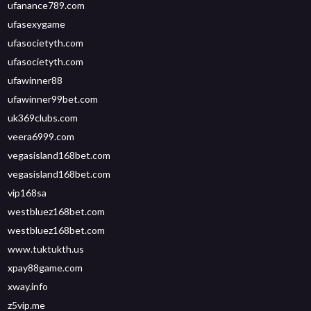
ufanance789.com
ufasexygame
ufasocietyth.com
ufasocietyth.com
ufawinner88
ufawinner99bet.com
uk369clubs.com
veera6999.com
vegasisland168bet.com
vegasisland168bet.com
vip168sa
westbluez168bet.com
westbluez168bet.com
www.tuktukth.us
xpay88game.com
xway.info
z5vip.me