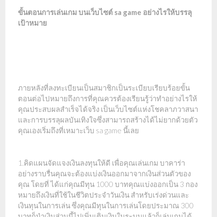
ขั้นตอนการเล่นเกม บนเว็บไซต์ sa game อย่างไรให้บรรลุ
เป้าหมาย
ภายหลังที่ลงทะเบียนเป็นสมาชิกเป็นระเบียบเรียบร้อยขั้น
ตอนต่อไปหมายถึงการที่คุณควรต้องเรียนรู้ว่าทำอย่างไรให้
คุณประสบผลสำเร็จได้จริง เป็นเว็บไซต์แห่งโชคลาภวาสนา
และการบรรลุผลบันเทิงใจซึ่งสามารถสร้างได้ไม่ยากด้วยตัว
คุณเองเริ่มถึงที่เหมาะเว็บ sa game นี้เลย
1.คิดแผนจัดแจงเงินลงทุนให้ดี เพื่อคุณเล่นเกม บาคาร่า
อย่างราบรื่นคุณจะต้องแบ่งเงินออกมาจากเงินส่วนตัวของ
คุณ โดยที่ ได้แก่คุณมีทุน 1000 บาทคุณแบ่งออกเป็น 3 กอง
หมายถึงเงินที่ใช้ในชีวิตประจำวันเงิน สำหรับเร่งด่วนและ
เงินทุนในการเล่น ซึ่งคุณมีทุนในการเล่นโดยประมาณ 300
บาทก็นำเงินส่วนนี้ไปเพิ่มเติมเงินในระบบแล้วก็เล่นเกมได้