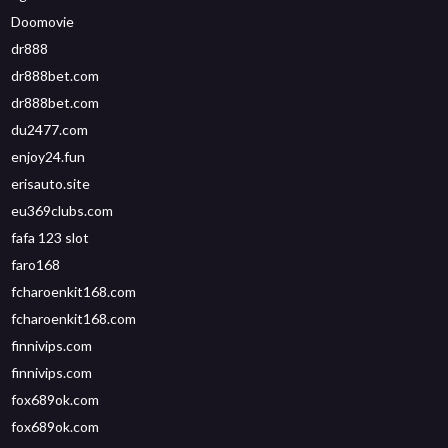
Doomovie
dr888
dr888bet.com
dr888bet.com
du2477.com
enjoy24.fun
erisauto.site
eu369clubs.com
fafa 123 slot
faro168
fcharoenkit168.com
fcharoenkit168.com
finnivips.com
finnivips.com
fox689ok.com
fox689ok.com