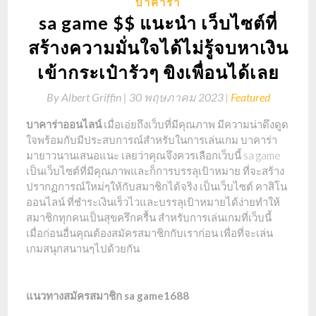
บาคาร่า
sa game $$ แนะนำ เว็บไซต์ที่
สร้างความมั่นใจได้ไม่รู้จบหาเงิน
เข้ากระเป๋ารัวๆ ขิงเพื่อนได้เลย
By
Albert Griffin |
30 พฤษภาคม 2023
Featured
บาคาร่าออนไลน์
เมื่อเอ่ยถึงเว็บที่มีคุณภาพ มีความน่าดึงดูด
ใจพร้อมกับมีประสบการณ์สำหรับในการเล่นเกม บาคาร่า
มายาวนานเสนอแนะ เลยว่าคุณจึงควรเลือกเว็บนี้ sa game
เป็นเว็บไซต์ที่มีคุณภาพและก็การบรรลุเป้าหมาย ที่จะสร้าง
ปรากฏการณ์ใหม่ๆให้กับสมาชิกได้จริง เป็นเว็บไซต์ คาสิโน
ออนไลน์ ที่ชำระเงินเร็วไวและบรรลุเป้าหมายได้ง่ายทำให้
สมาชิกทุกคนเป็นสุขครึกครื้น สำหรับการเล่นเกมที่เว็บนี้
เมื่อก่อนอื่นคุณต้องสมัครสมาชิกกับเราก่อน เพื่อที่จะเล่น
เกมสนุกสนานๆไปด้วยกัน
แนวทางสมัครสมาชิก sa game1688