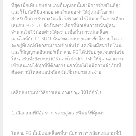
ที่สุด เมื่อเทียบกับค่ายเกมอื่นๆนอกนั้นยังมีการจ่ายเงินที่สูง
และก็โบนัสที่มีแจกอย่างสม่ำเสมอ ทำให้ผู้เล่นมีโอกาส
สำหรับในการรับรางวัลแล้วก็สร้างกำไรได้มากขึ้น การเลือก
เล่นกับ PG SLOT จึงเป็นทางเลือกที่นักเล่นการพนันผู้คน
จำนวนไม่ใช้น้อยต่างให้ความเชื่อมั่น การเล่นสล็อต
ออนไลน์กับ PG SLOT นั้นสะดวกสบายและเข้าถึงง่าย ไม่ว่า
จะอยู่ที่แหน่งใดก็สามารถเข้าเล่นได้ แค่เพียงมีสมาร์ทโฟน
และก็สัญญาณอินเทอร์เน็ต ค่าย PG ได้ปรับปรุงแพลตฟอร์ม
ให้รองรับทั้งยังระบบ iOS และก็ Android ทำให้ผู้เล่นสามารถ
เข้าเล่นเกมได้ทุกที่ที่ต้องการ นอกนั้นยังไม่มีความจำเป็นที่
ต้องดาวน์โหลดแอปพลิเคชันเพิ่ม สบายและง่าย
เคล็ดลับรวมทั้งวิธีการเล่น ทางเข้าpg ให้ได้กำไร
1. เลือกเกมที่มีอัตราการจ่ายสูงและฟีพบร์ที่คุ้มค่า
ในค่าย PG นั้นมีเกมสล็อตที่นานัปการ การเลือกเล่นเกมที่มี