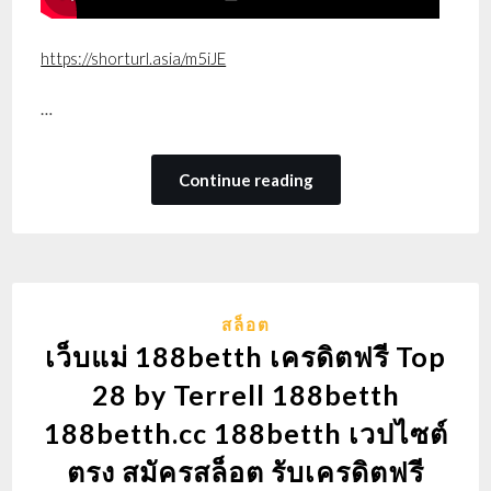
https://shorturl.asia/m5iJE
…
Continue reading
สล็อต
เว็บแม่ 188betth เครดิตฟรี Top
28 by Terrell 188betth
188betth.cc 188betth เวปไซต์
ตรง สมัครสล็อต รับเครดิตฟรี