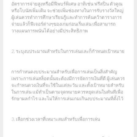
อัตราการจ่ายสูงหรือมีฟีพบร์พิเศษ อาทิเช่น ฟรีสปิน ตัวคูณ
หรือโบนัสเพิ่มเติม จะช่วยเพิ่มช่องทางในการรับรางวัลใหญ่
ผู้เล่นควรทำการศึกษาเรียนรู้และทำการค้นคว้าตารางการ
จ่ายแล้วก็ฟีเจอร์ต่างๆของเกมก่อนเริ่มเล่น เพื่อสามารถ
วางแผนการพนันได้อย่างมีประสิทธิภาพ
2. ระบุงบประมาณสำหรับในการเล่นและก็กำหนดเป้าหมาย
การกำหนดงบประมาณสำหรับเพื่อการเล่นเป็นสิ่งสำคัญ
เพราะการเล่นสล็อตนั้นจะต้องมีการจัดการเงินที่ดี ผู้เล่นควร
จะกำหนดวงเงินที่จะใช้ในแต่ละวัน และตั้งเป้าหมายสำหรับ
ในการเล่น แม้ทำเป็นตามจุดหมายควรหยุดเล่นในทันทีเพื่อ
รักษาผลกำไร และไม่ให้การเล่นเกมเกินงบประมาณที่ตั้งไว้
3. เลือกช่วงเวลาที่เหมาะสมสำหรับเพื่อการเล่น