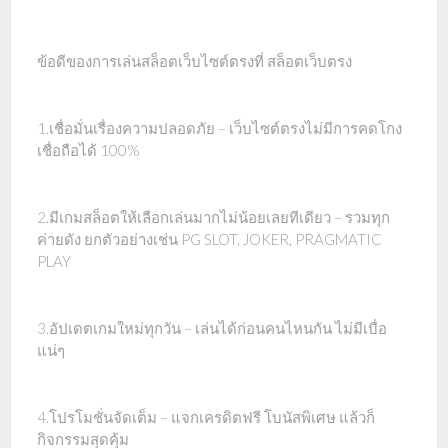
ข้อดีของการเล่นสล็อตเว็บไซต์ตรงที่ สล็อตเว็บตรง
1.เชื่อมั่นเรื่องความปลอดภัย – เว็บไซต์ตรงไม่มีการคดโกง
เชื่อถือได้ 100%
2.มีเกมสล็อตให้เลือกเล่นมากไม่น้อยเลยทีเดียว – รวมทุก
ค่ายดัง ยกตัวอย่างเช่น PG SLOT, JOKER, PRAGMATIC
PLAY
3.อัปเดตเกมใหม่ทุกวัน – เล่นได้ก่อนคนไหนกัน ไม่มีเบื่อ
แน่ๆ
4.โปรโมชั่นจัดเต็ม – แจกเครดิตฟรี โบนัสพิเศษ แล้วก็
กิจกรรมสุดคุ้ม