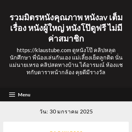
Skip
to
รวมมิตรหนังคุณภาพ หนังav เต็ม
content
เรื่อง หนังผู้ใหญ่ หนังโป๊ดูฟรี ไม่มี
ค่าสมาชิก
https://klaustube.com ดูหนังโป๊ คลิปหลุด
นักศึกษา พี่น้องเล่นกันเอง แม่เลี้ยงเย็ดลูกติด นั่น
แม่นายเหรอ คลิปสดทางบ้าน ได้อารมณ์ ห้องแช
ทกับดาราหน้ากล้อง คุยดีมีรางวัล
Menu
วัน:
30 มกราคม 2025