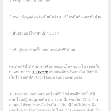
3. กรอกข้อมูลส่วนตัว เป็นต้นว่า เบอร์โทรศัพท์ และรหัสผ่าน
4. ยืนยันเบอร์โทรศัพท์ผ่าน OTP
5. เข้าสู่ระบบรวมทั้งกดรับเครดิตฟรีได้เลย
เครดิตฟรีที่ได้สามารถใช้ทดลองเล่นได้ทุกเกม ไม่ว่าจะเป็น
สล็อตแตกง่าย
188betth
เกมยอดฮิต หรือเกมใหม่ปัจจุบัน
เป็นโอกาสดีที่กำลังจะได้ลองเล่นก่อนลงทุนจริง
188bet เป็นเว็บสล็อตออนไลน์เว็บไซต์ตรงลิขสิทธิ์แท้ที่
ตอบโจทย์ผู้เล่นทุกระดับ ด้วยระบบที่ปลอดภัย 100% ฝาก-
ถอนออโต้รวดเร็วทันใจข้างใน 10 วินาที โดยไม่ต้องแจ้ง
แอดไม่น ทำให้ทุกธุรกรรมเป็นไปอย่างสะดวกรวมทั้งมั่นใจ