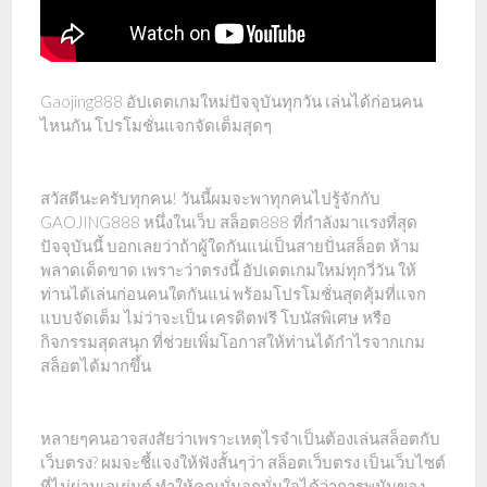
Gaojing888 อัปเดตเกมใหม่ปัจจุบันทุกวัน เล่นได้ก่อนคน
ไหนกัน โปรโมชั่นแจกจัดเต็มสุดๆ
สวัสดีนะครับทุกคน! วันนี้ผมจะพาทุกคนไปรู้จักกับ
GAOJING888 หนึ่งในเว็บ สล็อต888 ที่กำลังมาแรงที่สุด
ปัจจุบันนี้ บอกเลยว่าถ้าผู้ใดกันแน่เป็นสายปั่นสล็อต ห้าม
พลาดเด็ดขาด เพราะว่าตรงนี้ อัปเดตเกมใหม่ทุกวี่วัน ให้
ท่านได้เล่นก่อนคนใดกันแน่ พร้อมโปรโมชั่นสุดคุ้มที่แจก
แบบจัดเต็ม ไม่ว่าจะเป็น เครดิตฟรี โบนัสพิเศษ หรือ
กิจกรรมสุดสนุก ที่ช่วยเพิ่มโอกาสให้ท่านได้กำไรจากเกม
สล็อตได้มากขึ้น
หลายๆคนอาจสงสัยว่าเพราะเหตุไรจำเป็นต้องเล่นสล็อตกับ
เว็บตรง? ผมจะชี้แจงให้ฟังสั้นๆว่า สล็อตเว็บตรง เป็นเว็บไซต์
ที่ไม่ผ่านเอเย่นต์ ทำให้คุณมั่นอกมั่นใจได้ว่าการพนันของ