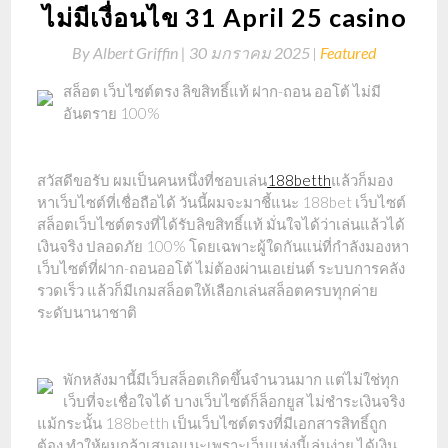
ไม่มีเงื่อนไข 31 April 25 casino
By
Albert Griffin |
30 มกราคม 2025
Featured
สล็อต เว็บไซต์ตรง ลิขสิทธิ์แท้ ฝาก-ถอน ออโต้ ไม่มี
อันตราย 100%
สวัสดีขอรับ ผมเป็นคนหนึ่งที่ชอบเล่น
188betth
แล้วก็มอง
หาเว็บไซต์ที่เชื่อถือได้ วันนี้ผมจะมาชี้แนะ 188bet เว็บไซต์
สล็อตเว็บไซต์ตรงที่ได้รับลิขสิทธิ์แท้ มั่นใจได้ว่าเล่นแล้วได้
เงินจริง ปลอดภัย 100% โดยเฉพาะผู้ใดกันแน่ที่กำลังมองหา
เว็บไซต์ที่ฝาก-ถอนออโต้ ไม่ต้องผ่านเอเย่นต์ ระบบการคลัง
รวดเร็ว แล้วก็มีเกมสล็อตให้เลือกเล่นสล็อตครบทุกค่าย
ระดับนานาชาติ
พักหลังมานี้มีเว็บสล็อตเกิดขึ้นจำนวนมาก แต่ไม่ใช่ทุก
เว็บที่จะเชื่อใจได้ บางเว็บไซต์ก็ล็อกยูส ไม่ชำระเงินจริง
แม้กระนั้น 188betth เป็นเว็บไซต์ตรงที่มีเอกสารสิทธิ์ถูก
ต้อง ทำให้ผมกล้าเสนอแนะเพราะเว็บแห่งนี้เล่นง่าย ได้เงิน