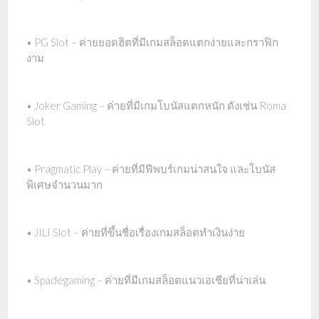
• PG Slot – ค่ายยอดฮิตที่มีเกมสล็อตแตกง่ายและกราฟิก
งาม
• Joker Gaming – ค่ายที่มีเกมโบนัสแตกหนัก ดังเช่น Roma
Slot
• Pragmatic Play – ค่ายที่มีฟีพบร์เกมน่าสนใจ และโบนัส
พิเศษจำนวนมาก
• JILI Slot – ค่ายที่ขึ้นชื่อเรื่องเกมสล็อตทำเงินง่าย
• Spadegaming – ค่ายที่มีเกมสล็อตแนวเอเชียที่น่าเล่น