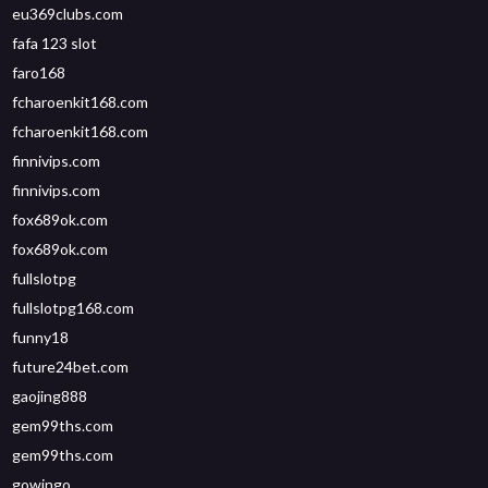
eu369clubs.com
fafa 123 slot
faro168
fcharoenkit168.com
fcharoenkit168.com
finnivips.com
finnivips.com
fox689ok.com
fox689ok.com
fullslotpg
fullslotpg168.com
funny18
future24bet.com
gaojing888
gem99ths.com
gem99ths.com
gowingo