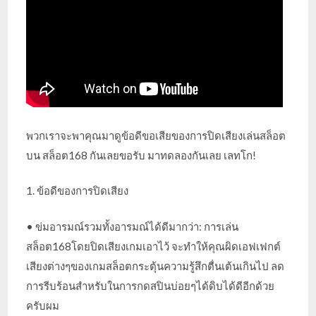
พวกเราจะพาคุณมาดูข้อดีขอเสียของการปิดเสียงเล่นสล็อต
บน สล็อต168 กันเลยขอรับ มาทดลองกันเลย เลทโก!
1. ข้อดีของการปิดเสียง
• ข่มอารมณ์รวมทั้งอารมณ์ได้ดีมากว่า: การเล่น
สล็อต168โดยปิดเสียงเกมเอาไว้ จะทำให้คุณผิดเอฟเฟกต์
เสียงต่างๆของเกมสล็อตกระตุ้นความรู้สึกตื่นเต้นเกินไป ลด
การรีบร้อนสำหรับในการกดสปินบ่อยๆได้ดิบได้ดีอีกด้วย
ครับผม