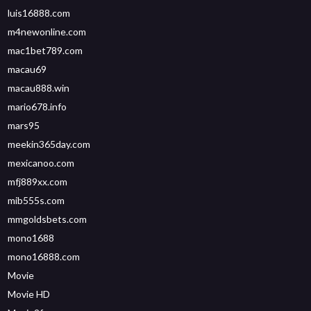
luis16888.com
m4newonline.com
mac1bet789.com
macau69
macau888.win
mario678.info
mars95
meekin365day.com
mexicanoo.com
mfj889xx.com
mib555s.com
mmgoldsbets.com
mono1688
mono16888.com
Movie
Movie HD