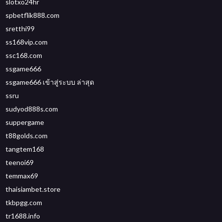
slotxo24hr
spbetflik888.com
sretthi99
ss168vip.com
ssc168.com
ssgame666
ssgame666 เข้าสู่ระบบ ล่าสุด
ssru
sudyod888s.com
suppergame
t88golds.com
tangtem168
teenoi69
temmax69
thaisiambet.store
tkbpgg.com
tr1688.info