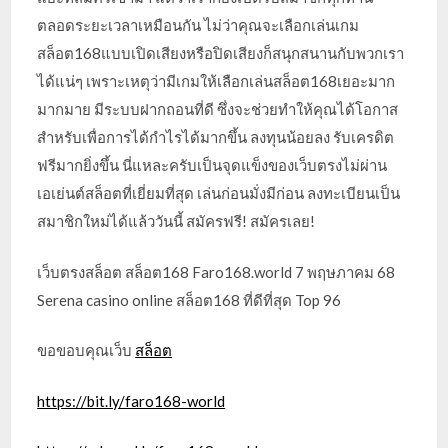
ตลอดระยะเวลาเหมือนกัน ไม่ว่าคุณจะเลือกเล่นเกม
สล็อต168แบบเปิดเสียงหรือปิดเสียงก็สนุกสนานกับพวกเรา
ได้แน่ๆ เพราะเหตุว่ามีเกมให้เลือกเล่นสล็อต168เยอะมาก
มากมาย มีระบบฝากถอนที่ดี ซึ่งจะช่วยทำให้คุณได้โอกาส
สำหรับเพื่อการได้กำไรได้มากขึ้น ลงทุนน้อยลง รับเครดิต
ฟรีมากยิ่งขึ้น นี่แหละครับเป็นจุดแข็งของเว็บตรงไม่ผ่าน
เอเย่นต์สล็อตที่เยี่ยมที่สุด เล่นก่อนมั่งมีก่อน ลงทะเบียนเป็น
สมาชิกใหม่ได้แล้ววันนี้ สมัครฟรี! สมัครเลย!
เว็บตรงสล็อต สล็อต168 Faro168.world 7 พฤษภาคม 68
Serena casino online สล็อต168 ที่ดีที่สุด Top 96
ขอขอบคุณเว็บ
สล็อต
https://bit.ly/faro168-world