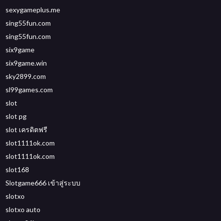
sexygameplus.me
sing55fun.com
sing55fun.com
six9game
six9game.win
sky2899.com
sl99games.com
slot
slot pg
slot เครดิตฟรี
slot1111ok.com
slot1111ok.com
slot168
Slotgame666 เข้าสู่ระบบ
slotxo
slotxo auto