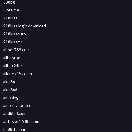
888pg
8lots.me
918kiss
918kiss login download
918kissauto
918kissme
abbet789.com
allbestbet
allbet24hr
allone745s.com
alot66
alot666
ambking
ambnovabet.com
audi688.com
autoslot16888.com
ba88th.com