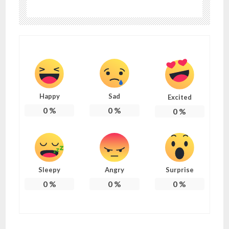
Happy
Sad
Excited
0
%
0
%
0
%
Sleepy
Angry
Surprise
0
%
0
%
0
%