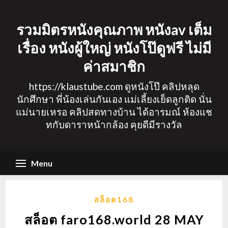
Skip
to
รวมมิตรหนังคุณภาพ หนังav เต็ม
content
เรื่อง หนังผู้ใหญ่ หนังโป๊ดูฟรี ไม่มี
ค่าสมาชิก
https://klaustube.com ดูหนังโป๊ คลิปหลุด
นักศึกษา พี่น้องเล่นกันเอง แม่เลี้ยงเย็ดลูกติด นั่น
แม่นายเหรอ คลิปสดทางบ้าน ได้อารมณ์ ห้องแช
ทกับดาราหน้ากล้อง คุยดีมีรางวัล
Menu
สล็อต168
สล็อต faro168.world 28 MAY