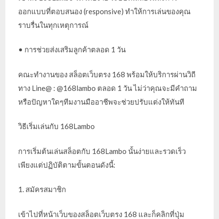
ออกแบบที่ตอบสนอง (responsive) ทำให้การเล่นของคุณ
ราบรื่นในทุกเหตุการณ์
• การช่วยส่งเสริมลูกค้าตลอด 1 วัน
คณะทำงานของ สล็อตเว็บตรง 168 พร้อมให้บริการผ่านวิถี
ทาง Line@ : @168lambo ตลอด 1 วัน ไม่ว่าคุณจะมีคำถาม
หรือปัญหาใดๆทีมงานมืออาชีพจะช่วยปรับแต่งให้ทันที
วิธีเริ่มเล่นกับ 168Lambo
การเริ่มต้นเล่นสล็อตกับ 168Lambo นั้นง่ายและรวดเร็ว
เพียงแต่ปฏิบัติตามขั้นตอนดังนี้:
1. สมัครสมาชิก
เข้าไปที่หน้าเว็บของสล็อตเว็บตรง 168 และก็คลิกที่ปุ่ม