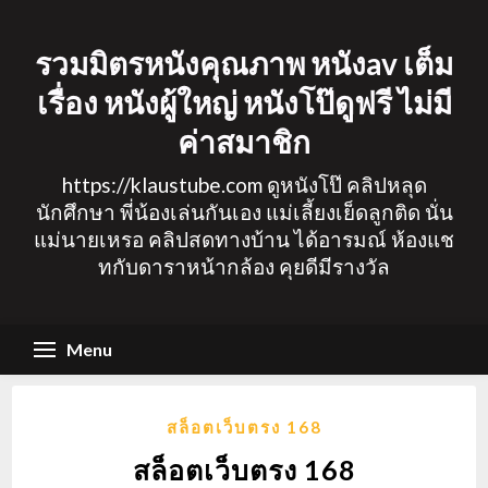
Skip
to
รวมมิตรหนังคุณภาพ หนังav เต็ม
content
เรื่อง หนังผู้ใหญ่ หนังโป๊ดูฟรี ไม่มี
ค่าสมาชิก
https://klaustube.com ดูหนังโป๊ คลิปหลุด
นักศึกษา พี่น้องเล่นกันเอง แม่เลี้ยงเย็ดลูกติด นั่น
แม่นายเหรอ คลิปสดทางบ้าน ได้อารมณ์ ห้องแช
ทกับดาราหน้ากล้อง คุยดีมีรางวัล
Menu
สล็อตเว็บตรง 168
สล็อตเว็บตรง 168