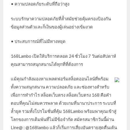
• ความปลอดภัยระดับที่ถือว่าสูง
ระบบรักษาความปลอดภัยที่ล้ำสมัยช่วยคุ้มครองป้องกัน
ข้อมูลส่วนตัวและก็เงินของผู้เล่นอย่างเข้มงวด
• ประสบการณ์ที่ไม่มีทางหยุด
168Lambo เปิดให้บริการตลอด 24 ชั่วโมง 7 วันต่อสัปดาห์
คุณสามารถสนุกสนานได้ทุกที่ที่ต้องการ
แม้คุณกำลังมองหาแพลตฟอร์มสล็อตออนไลน์ที่พร้อม
ทั้งความสนุกสนาน ความปลอดภัย และช่องทางสำหรับ
เพื่อการทำกำไร สล็อตเว็บตรง สล็อตเว็บตรง 168 คือคำ
ตอบที่คุณไม่สมควรพลาด ด้วยเกมที่นานาประการ ระบบที่
ล้ำยุค รวมทั้งโปรโมชั่นที่คุ้ม 168Lambo พร้อมพาคุณเข้าสู่
โลกของการเดิมพันที่ไม่มีข้อจำกัด สมัครสมาชิกวันนี้ผ่าน
Line@ : @168lambo แล้วก็เริ่มการเสี่ยงอันตรายสุดตื่นเต้น