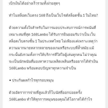
เบิกเงินได้อย่างเร็วรวมทั้งง่ายสุดๆ
ทำไมสล็อตเว็บตรง 168 ถึงเป็นเว็บไซต์สล็อตชั้น 1 ในไทย?
ด้วยความตั้งใจสำหรับในการมอบประสบการณ์การพนันที่
เหมาะสมที่สุด 168Lambo ได้รับการยินยอมรับว่าเป็น เว็บ
สล็อตเว็บตรงชั้น 1 ในประเทศไทย ไม่เพียงแค่เพราะเหตุว่า
ความมากมายหลากหลายของเกมหรือระบบที่ล้ำสมัย แม้
กระนั้นยังรวมทั้งการให้บริการที่ใส่ใจผู้เล่นทุกคน ไม่ว่าคุณ
จะเป็นนักพนันที่มองหาความเพลิดเพลินหรืออยากได้ทำเงิน
168Lambo พร้อมตอบปัญหาทุกความจำเป็น
• ประกันผลกำไรทุกรอบหมุน
ด้วยอัตราการจ่ายที่สูงแล้วก็โบนัสที่ออกบ่อยครั้ง
168Lambo ทำให้ทุกการหมุนของคุณได้โอกาสได้กำไร