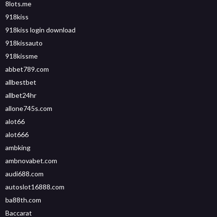
8lots.me
918kiss
918kiss login download
918kissauto
918kissme
abbet789.com
allbestbet
allbet24hr
allone745s.com
alot66
alot666
ambking
ambnovabet.com
audi688.com
autoslot16888.com
ba88th.com
Baccarat