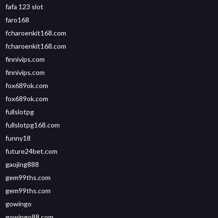
fafa 123 slot
faro168
fcharoenkit168.com
fcharoenkit168.com
finnivips.com
finnivips.com
fox689ok.com
fox689ok.com
fullslotpg
fullslotpg168.com
funny18
future24bet.com
gaojing888
gem99ths.com
gem99ths.com
gowingo
gowingo88.com