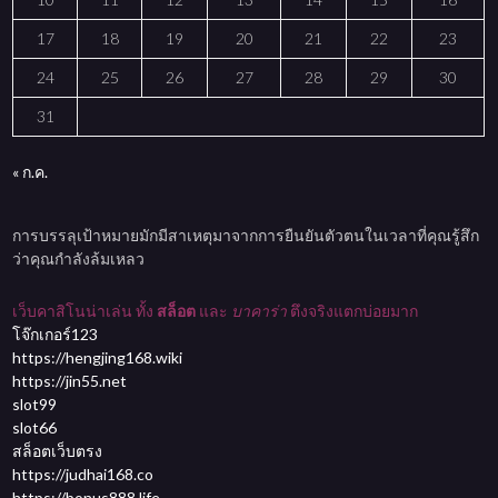
17
18
19
20
21
22
23
24
25
26
27
28
29
30
31
« ก.ค.
การบรรลุเป้าหมายมักมีสาเหตุมาจากการยืนยันตัวตนในเวลาที่คุณรู้สึก
ว่าคุณกำลังล้มเหลว
เว็บคาสิโนน่าเล่น ทั้ง
สล็อต
และ
บาคาร่า
ตึงจริงแตกบ่อยมาก
โจ๊กเกอร์123
https://hengjing168.wiki
https://jin55.net
slot99
slot66
สล็อตเว็บตรง
https://judhai168.co
https://bonus888.life