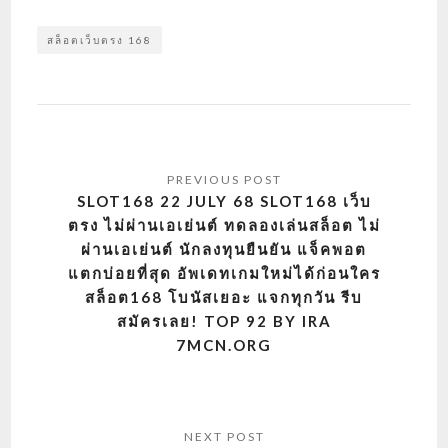
สล็อตเว็บตรง 168
แนะแนว
เรื่อง
SLOT168 22 JULY 68 SLOT168 เว็บ
ตรง ไม่ผ่านเอเย่นต์ ทดลองเล่นสล็อต ไม่
ผ่านเอเย่นต์ นักลงทุนยืนยัน แจ็คพอต
แตกบ่อยที่สุด อัพเดทเกมใหม่ได้ก่อนใคร
สล็อต168 โบนัสเยอะ แจกทุกวัน รีบ
สมัครเลย! TOP 92 BY IRA
7MCN.ORG