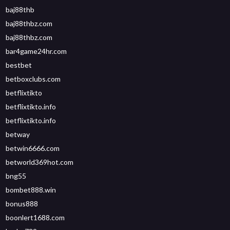
baj88thb
baj88thbz.com
baj88thbz.com
bar4game24hr.com
bestbet
betboxclubs.com
betflixtikto
betflixtikto.info
betflixtikto.info
betway
betwin6666.com
betworld369hot.com
bng55
bombet888.win
bonus888
boonlert1688.com