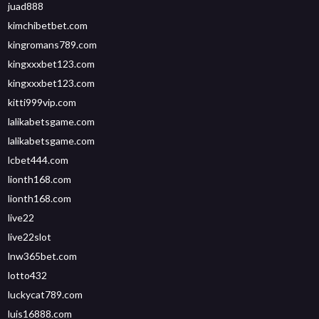
juad888
kimchibetbet.com
kingromans789.com
kingxxxbet123.com
kingxxxbet123.com
kitti999vip.com
lalikabetsgame.com
lalikabetsgame.com
lcbet444.com
lionth168.com
lionth168.com
live22
live22slot
lnw365bet.com
lotto432
luckycat789.com
luis16888.com