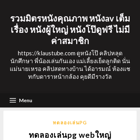
Skip
to
รวมมิตรหนังคุณภาพ หนังav เต็ม
content
เรื่อง หนังผู้ใหญ่ หนังโป๊ดูฟรี ไม่มี
ค่าสมาชิก
https://klaustube.com ดูหนังโป๊ คลิปหลุด
นักศึกษา พี่น้องเล่นกันเอง แม่เลี้ยงเย็ดลูกติด นั่น
แม่นายเหรอ คลิปสดทางบ้าน ได้อารมณ์ ห้องแช
ทกับดาราหน้ากล้อง คุยดีมีรางวัล
Menu
ทดลองเล่นPG
ทดลองเล่นpg webใหญ่