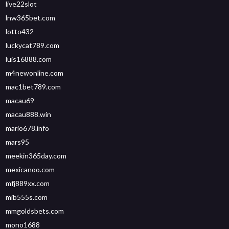
live22slot
lnw365bet.com
lotto432
luckycat789.com
luis16888.com
m4newonline.com
mac1bet789.com
macau69
macau888.win
mario678.info
mars95
meekin365day.com
mexicanoo.com
mfj889xx.com
mib555s.com
mmgoldsbets.com
mono1688