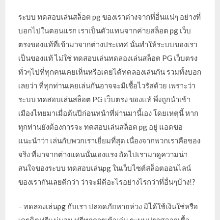
ระบบ ทดสอบเล่นสล็อต pg ของเราต่างจากที่อื่นแน่ๆ อย่างที่
บอกไปในตอนแรก เราเป็นตัวแทนจากค่ายสล็อต pg เว็บ
ตรงของแท้ที่เข้ามาจากต่างประเทศ นั่นทำให้ระบบของเรา
เป็นของแท้ ไม่ใช่ ทดสอบเล่นทดลองเล่นสล็อต PG เว็บตรง
ทั่วๆไปที่ทุกคนเคยเห็นหรือเคยได้ทดลองเล่นกัน รวมทั้งบอก
เลยว่า ที่ทุกท่านเคยเล่นกันอาจจะมีเชื้อไวรัสด้วย เพราะว่า
ระบบ ทดสอบเล่นสล็อต PG เว็บตรง ของแท้ พึ่งถูกนำเข้า
เมืองไทยมาเมื่อต้นปีก่อนหน้าที่ผ่านมานี้เอง โดยเหตุนี้ หาก
ทุกท่านยังต้องการจะ ทดสอบเล่นสล็อต pg อยู่ แอดขอ
แนะนำว่า เล่นกับพวกเราเยี่ยมที่สุด เนื่องจากพวกเราคือของ
จริง ที่มาจากต่างแดนนั่นเองแรง ถัดไปเรามาดูความน่า
สนใจของระบบ ทดสอบเล่นpg ในเว็บไซต์สล็อตออนไลน์
ของเรากันเลยดีกว่า ว่าจะมีดีอะไรอย่างไรกว่าที่อื่นๆบ้าง!?
– ทดลองเล่นpg กับเรา ปลอดภัยหายห่วง มิได้ใช้เงินใช่หรือ