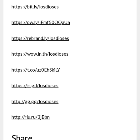
https://bit.ly/losdioses
https://ow.ly/iEmf50OQaUa
https://rebrand.ly/losdioses
https://wow.in.th/losdioses
https://t.co/uz0EhSkiLY
https://is.gd/losdioses
http://gg.gg/losdioses
http://rlu.ru/3jBbn
Share