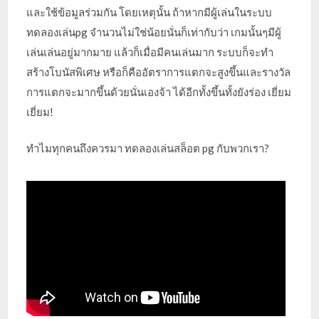
และใช้ข้อมูลร่วมกัน โดยเหตุนั้น ถ้าหากมีผู้เล่นในระบบ
ทดลองเล่นpg จำนวนไม่ใช่น้อยนั่นก็เท่ากับว่า เกมนั้นๆมีผู้
เล่นเล่นอยู่มากมาย แล้วก็เมื่อมีคนเล่นมาก ระบบก็จะทำ
สร้างโบนัสพิเศษ หรือก็คืออัตราการแตกจะสูงขึ้นและรางวัล
การแตกจะมากขึ้นด้วยนั่นเองจ้า ได้อีกทั้งขึ้นทั้งยังร่อง เยี่ยม
เยี่ยม!
ทำไมทุกคนถึงควรมา ทดลองเล่นสล็อต pg กับพวกเรา?