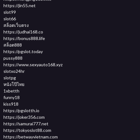
https://jin55.net
slot99
slot66
สล็อตเว็บตรง
https://judhai168.co
https://bonus888.life
สล็อต888
https://pgslot.today
pussy888
https://www.sexyauto168.xyz
slotxo24hr
slotpg
หนังโป๊ไทย
1xbetth
funny18
kiss918
https://pgslotth.io
https://joker356.com
https://samurai777.net
https://tokyoslot88.com
https://betwayvietnam.com