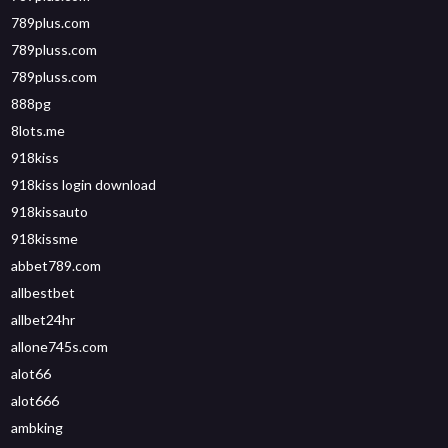
789plus.com
789pluss.com
789pluss.com
888pg
8lots.me
918kiss
918kiss login download
918kissauto
918kissme
abbet789.com
allbestbet
allbet24hr
allone745s.com
alot66
alot666
ambking