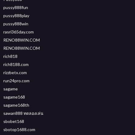
pussy888fun
pussy888play
pussy888win
rasri365day.com
RENO88WIN.COM
RENO88WIN.COM
rich818
rich8188.com
rizzbetx.com
run24pro.com
sagame
sagame168
sagame168th
sawan888 ทดลองเล่น
sbobet168
sbotop1688.com