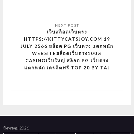
เว็บสล็อตเว็บตรง
HTTPS://KITTYCATSJOY.COM 19
JULY 2566 สล็อต PG เว็บตรง แตกหนัก
WEBSITEสล็อตเว็บตรง100%
CASINOเว็บใหญ่ สล็อต PG เว็บตรง
แตกหนัก เครดิตฟรี TOP 20 BY TAJ
สิงหาคม 2026