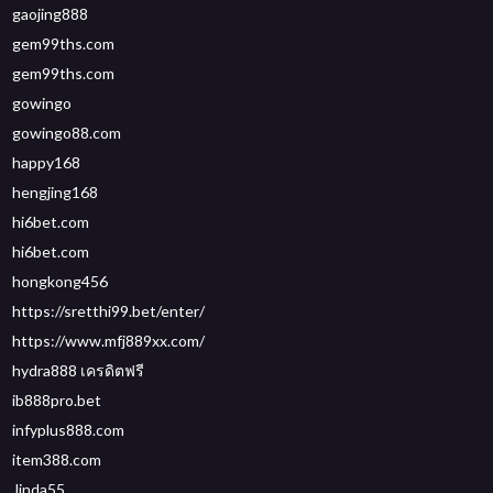
gaojing888
gem99ths.com
gem99ths.com
gowingo
gowingo88.com
happy168
hengjing168
hi6bet.com
hi6bet.com
hongkong456
https://sretthi99.bet/enter/
https://www.mfj889xx.com/
hydra888 เครดิตฟรี
ib888pro.bet
infyplus888.com
item388.com
Jinda55