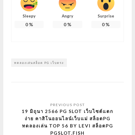
Sleepy
Angry
Surprise
0
%
0
%
0
%
ทดลองเล่นสล็อต PG เว็บตรง
แนะแนว
เรื่อง
19 มิถุนา 2566 PG SLOT เว็บไซต์แตก
ง่าย คาสิโนออนไลน์เว็บแม่ สล็อตPG
ทดลองเล่น TOP 56 BY LEVI สล็อตPG
PGSLOT.FISH