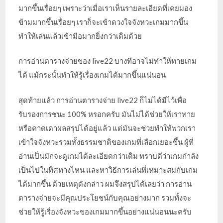
มากขึ้นเรื่อยๆ เพราะว่าเมื่อเราเห็นรายละเอียดที่เคยมอง
ข้ามมากขึ้นเรื่อยๆ เราก็จะเข้าดวงใจจังหวะเกมมากขึ้น
ทำให้เล่นแล้วเข้ามือมากยิ่งกว่าเดิมด้วย
การอ่านตารางจ่ายของ live22 บางทีอาจไม่ทำให้ทายเกม
ได้ แม้กระนั้นทำให้รู้เรื่องเกมได้มากขึ้นแน่นอน
สุดท้ายแล้ว การอ่านตารางจ่าย live22 ก็ไม่ได้มีไว้เพื่อ
รับรองการชนะ 100% หรอกครับ มันไม่ได้ช่วยให้เราทาย
หรือคาดเดาผลสรุปได้อยู่แล้ว แต่มันจะช่วยทำให้พวกเรา
เข้าใจจังหวะรวมทั้งธรรมชาติของเกมที่เลือกเยอะขึ้น ผู้ที่
อ่านเป็นมักจะดูเกมได้ละเอียดกว่าเดิม ทราบดีว่าเกมกำลัง
เป็นไปในทิศทางไหน และหาวิธีการเล่นที่เหมาะสมกับเกม
ได้มากขึ้น ด้วยเหตุดังกล่าว ผมจึงสรุปได้เลยว่า การอ่าน
ตารางจ่ายจะมีคุณประโยชน์กับคุณอย่างมาก รวมทั้งจะ
ช่วยให้รู้เรื่องจังหวะของเกมมากขึ้นอย่างแน่นอนนะครับ