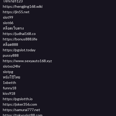
โจ๊กเกอร์123
https://hengjing168.wiki
https://jin55.net
slot99
slot66
สล็อตเว็บตรง
https://judhai168.co
https://bonus888.life
สล็อต888
https://pgslot.today
pussy888
https://www.sexyauto168.xyz
slotxo24hr
slotpg
หนังโป๊ไทย
1xbetth
funny18
kiss918
https://pgslotth.io
https://joker356.com
https://samurai777.net
https://tokyoslot88.com