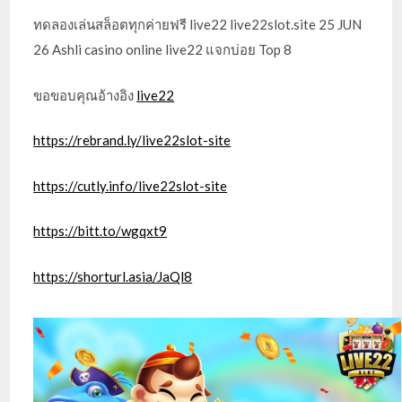
ทดลองเล่นสล็อตทุกค่ายฟรี live22 live22slot.site 25 JUN
26 Ashli casino online live22 แจกบ่อย Top 8
ขอขอบคุณอ้างอิง
live22
https://rebrand.ly/live22slot-site
https://cutly.info/live22slot-site
https://bitt.to/wgqxt9
https://shorturl.asia/JaQl8