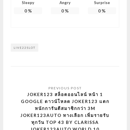
Sleepy
Angry
Surprise
0
%
0
%
0
%
LIVE22SLOT
แนะแนว
เรื่อง
JOKER123 สล็อตออนไลน์ หน้า 1
GOOGLE ดาวน์โหลด JOKER123 แตก
หนักการันตีสมาชิกกว่า 3M
JOKER123AUTO ทางเลือก เพิ่มรายรับ
ทุกวัน TOP 43 BY CLARISSA
JOKER123AUTO.WORLD 10