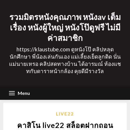
Skip
to
รวมมิตรหนังคุณภาพ หนังav เต็ม
content
เรื่อง หนังผู้ใหญ่ หนังโป๊ดูฟรี ไม่มี
ค่าสมาชิก
https://klaustube.com ดูหนังโป๊ คลิปหลุด
นักศึกษา พี่น้องเล่นกันเอง แม่เลี้ยงเย็ดลูกติด นั่น
แม่นายเหรอ คลิปสดทางบ้าน ได้อารมณ์ ห้องแช
ทกับดาราหน้ากล้อง คุยดีมีรางวัล
Menu
LIVE22
คาสิโน live22 สล็อตฝากถอน