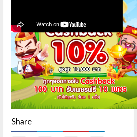
Share