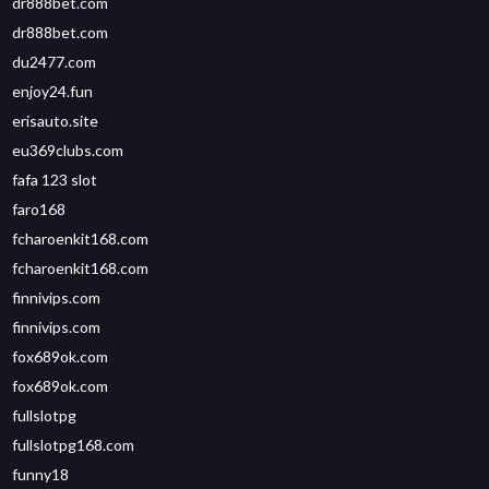
dr888bet.com
dr888bet.com
du2477.com
enjoy24.fun
erisauto.site
eu369clubs.com
fafa 123 slot
faro168
fcharoenkit168.com
fcharoenkit168.com
finnivips.com
finnivips.com
fox689ok.com
fox689ok.com
fullslotpg
fullslotpg168.com
funny18