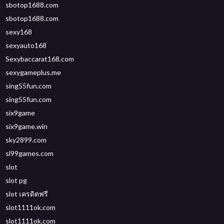
sbotop1688.com
sbotop1688.com
sexy168
sexyauto168
Sexybaccarat168.com
sexygameplus.me
sing55fun.com
sing55fun.com
six9game
six9game.win
sky2899.com
sl99games.com
slot
slot pg
slot เครดิตฟรี
slot1111ok.com
slot1111ok.com