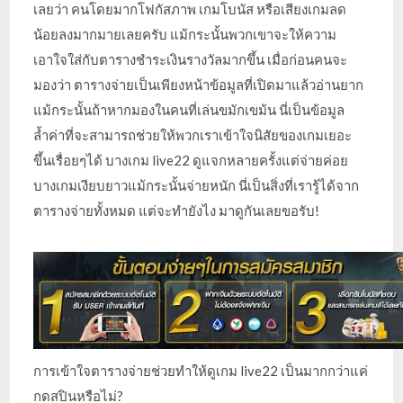
เลยว่า คนโดยมากโฟกัสภาพ เกมโบนัส หรือเสียงเกมลด
น้อยลงมากมายเลยครับ แม้กระนั้นพวกเขาจะให้ความ
เอาใจใส่กับตารางชำระเงินรางวัลมากขึ้น เมื่อก่อนคนจะ
มองว่า ตารางจ่ายเป็นเพียงหน้าข้อมูลที่เปิดมาแล้วอ่านยาก
แม้กระนั้นถ้าหากมองในคนที่เล่นขมักเขม้น นี่เป็นข้อมูล
ล้ำค่าที่จะสามารถช่วยให้พวกเราเข้าใจนิสัยของเกมเยอะ
ขึ้นเรื่อยๆได้ บางเกม live22 ดูแจกหลายครั้งแต่จ่ายค่อย
บางเกมเงียบยาวแม้กระนั้นจ่ายหนัก นี่เป็นสิ่งที่เรารู้ได้จาก
ตารางจ่ายทั้งหมด แต่จะทำยังไง มาดูกันเลยขอรับ!
การเข้าใจตารางจ่ายช่วยทำให้ดูเกม live22 เป็นมากกว่าแค่
กดสปินหรือไม่?