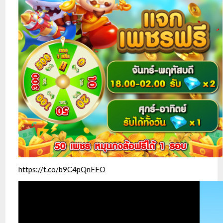
https://t.co/b9C4pQnFFO