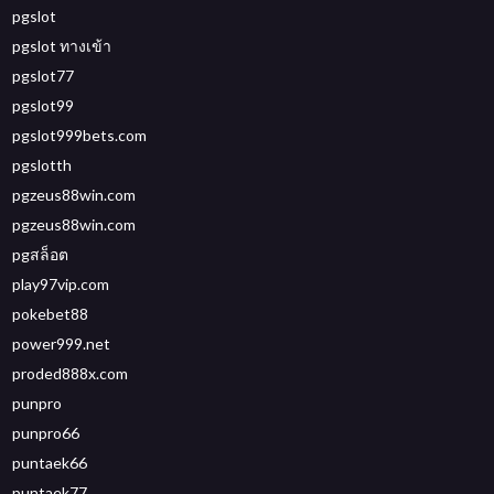
pgslot
pgslot ทางเข้า
pgslot77
pgslot99
pgslot999bets.com
pgslotth
pgzeus88win.com
pgzeus88win.com
pgสล็อต
play97vip.com
pokebet88
power999.net
proded888x.com
punpro
punpro66
puntaek66
puntaek77