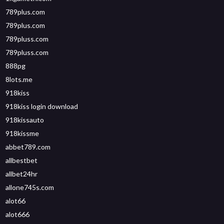
789plus.com
789plus.com
789pluss.com
789pluss.com
888pg
8lots.me
918kiss
918kiss login download
918kissauto
918kissme
abbet789.com
allbestbet
allbet24hr
allone745s.com
alot66
alot666