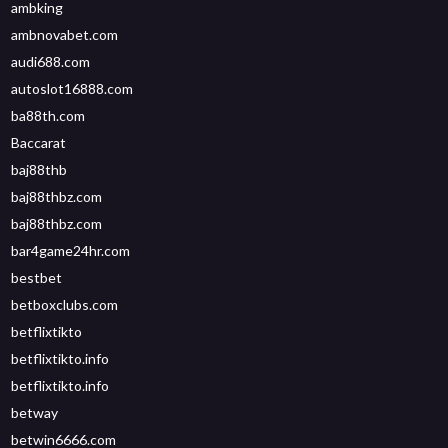
ambking
ambnovabet.com
audi688.com
autoslot16888.com
ba88th.com
Baccarat
baj88thb
baj88thbz.com
baj88thbz.com
bar4game24hr.com
bestbet
betboxclubs.com
betflixtikto
betflixtikto.info
betflixtikto.info
betway
betwin6666.com