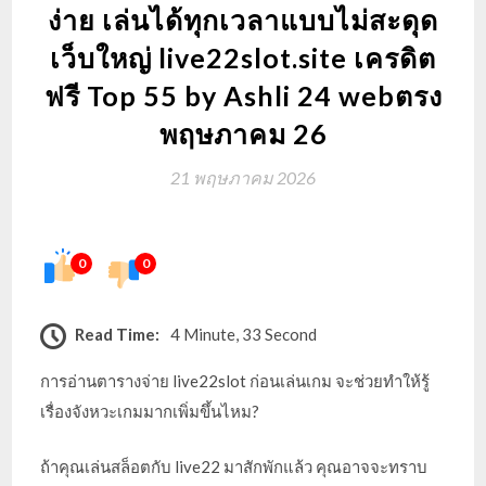
ง่าย เล่นได้ทุกเวลาแบบไม่สะดุด
เว็บใหญ่ live22slot.site เครดิต
ฟรี Top 55 by Ashli 24 webตรง
พฤษภาคม 26
21 พฤษภาคม 2026
0
0
Read Time:
4 Minute, 33 Second
การอ่านตารางจ่าย live22slot ก่อนเล่นเกม จะช่วยทำให้รู้
เรื่องจังหวะเกมมากเพิ่มขึ้นไหม?
ถ้าคุณเล่นสล็อตกับ live22 มาสักพักแล้ว คุณอาจจะทราบ