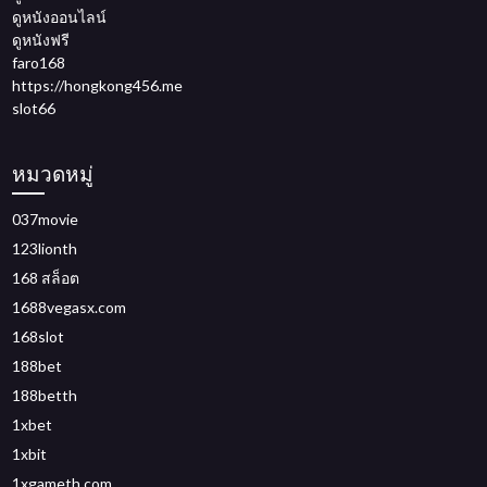
ดูหนังออนไลน์
ดูหนังฟรี
faro168
https://hongkong456.me
slot66
หมวดหมู่
037movie
123lionth
168 สล็อต
1688vegasx.com
168slot
188bet
188betth
1xbet
1xbit
1xgameth.com